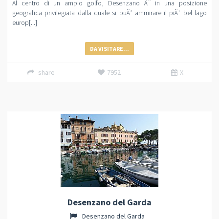
Al centro di un ampio golfo, Desenzano Ã¨ in una posizione
geografica privilegiata dalla quale si puÃ² ammirare il piÃ¹ bel lago
europ[...]
DA VISITARE...
share
7952
X
Desenzano del Garda
Desenzano del Garda