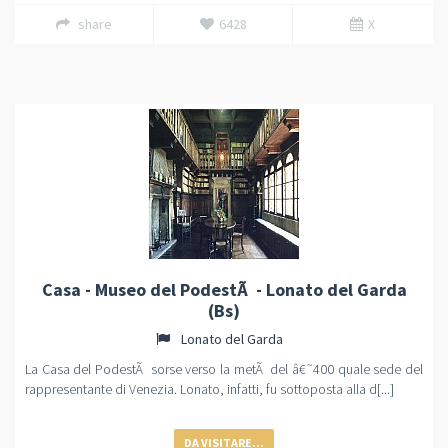
share
6428
X
Casa - Museo del PodestÃ - Lonato del Garda
(Bs)
Lonato del Garda
La Casa del PodestÃ sorse verso la metÃ del â€˜400 quale sede del
rappresentante di Venezia. Lonato, infatti, fu sottoposta alla d[...]
DA VISITARE...