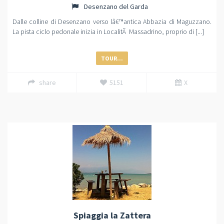
Desenzano del Garda
Dalle colline di Desenzano verso lâ€™antica Abbazia di Maguzzano.
La pista ciclo pedonale inizia in LocalitÃ Massadrino, proprio di [...]
TOUR...
share
5151
X
Spiaggia la Zattera