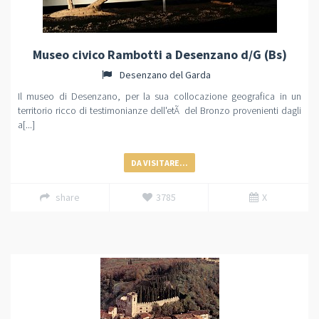
Museo civico Rambotti a Desenzano d/G (Bs)
Desenzano del Garda
Il museo di Desenzano, per la sua collocazione geografica in un
territorio ricco di testimonianze dell'etÃ del Bronzo provenienti dagli
a[...]
DA VISITARE...
share
3785
X