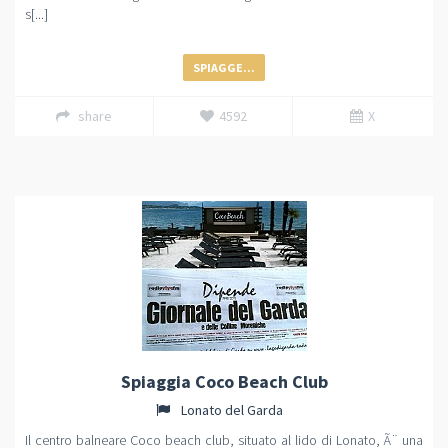
s[...]
SPIAGGE...
share
4592
X
Spiaggia Coco Beach Club
Lonato del Garda
Il centro balneare Coco beach club, situato al lido di Lonato, Ã¨ una