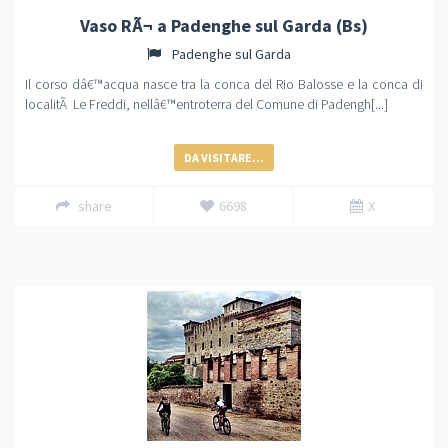
Vaso RÃ¬ a Padenghe sul Garda (Bs)
Padenghe sul Garda
Il corso dâ€™acqua nasce tra la conca del Rio Balosse e la conca di
localitÃ Le Freddi, nellâ€™entroterra del Comune di Padengh[...]
DA VISITARE...
share
6698
X