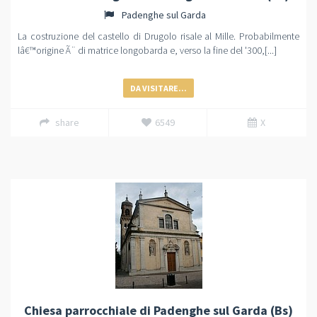
Padenghe sul Garda
La costruzione del castello di Drugolo risale al Mille. Probabilmente
lâ€™origine Ã¨ di matrice longobarda e, verso la fine del '300,[...]
DA VISITARE...
share
6549
X
Chiesa parrocchiale di Padenghe sul Garda (Bs)