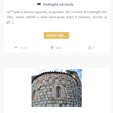
Padenghe sul Garda
Lâ€™antica dimora signorile, acquistata dal Comune di Padenghe nel
1983, venne adibita a sede municipale dopo il restauro, dovuto al
gr[...]
DA VISITARE...
share
4481
X