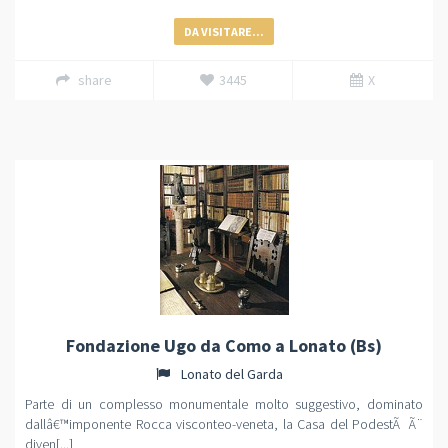
DA VISITARE...
share
3445
X
Fondazione Ugo da Como a Lonato (Bs)
Lonato del Garda
Parte di un complesso monumentale molto suggestivo, dominato
dallâ€™imponente Rocca visconteo-veneta, la Casa del PodestÃ Ã¨
diven[...]