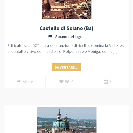
Castello di Soiano (Bs)
Soiano del lago
Edificato su unâ€™altura con funzione di ricetto, domina la Valtenesi,
in contatto visivo con i castelli di Polpenazze e Moniga, con la[...]
DA VISITARE...
share
5619
X