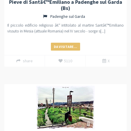
Pieve di Santâ€™Emiliano a Padenghe sul Garda
(Bs)
Padenghe sul Garda
Il piccolo edificio religioso â€“ intitolato al martire Santâ€™Emiliano
vissuto in Mesia (attuale Romania) nel IV secolo - sorge s[...]
DA VISITARE...
share
5110
X