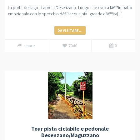
La porta del lago si apre a Desenzano. Luogo che evoca lâ€™impatto
emozionale con lo specchio dâ€™acqua piÃ¹ grande dâ€™Ita[...]
DA VISITARE...
share
7040
X
Tour pista ciclabile e pedonale
Desenzano/Maguzzano