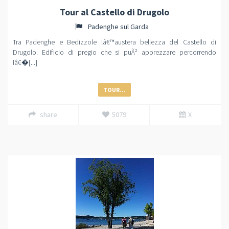
Tour al Castello di Drugolo
Padenghe sul Garda
Tra Padenghe e Bedizzole lâ€™austera bellezza del Castello di
Drugolo. Edificio di pregio che si puÃ² apprezzare percorrendo
lâ€�[...]
TOUR...
share
5079
X