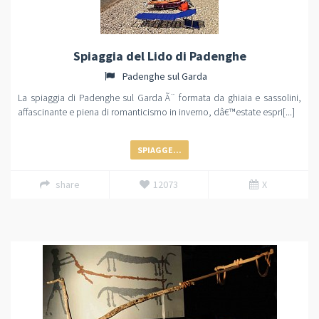
Spiaggia del Lido di Padenghe
Padenghe sul Garda
La spiaggia di Padenghe sul Garda Ã¨ formata da ghiaia e sassolini,
affascinante e piena di romanticismo in inverno, dâ€™estate espri[...]
SPIAGGE...
share
12073
X