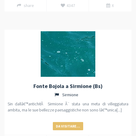
share
4347
X
Fonte Bojola a Sirmione (Bs)
Sirmione
Sin dallâ€™antichitÃ Sirmione Ã¨ stata una meta di villeggiatura
ambita, ma le sue bellezze paesaggistiche non sono lâ€™unica[...]
DA VISITARE...