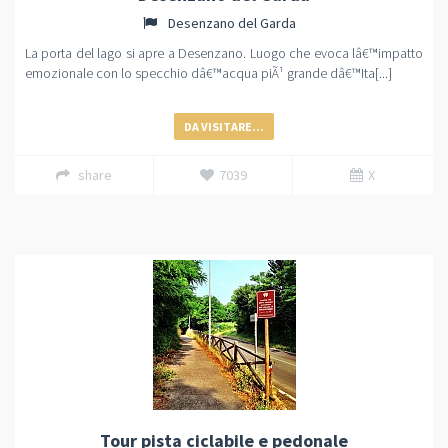
Desenzano del Garda
La porta del lago si apre a Desenzano. Luogo che evoca lâ€™impatto
emozionale con lo specchio dâ€™acqua piÃ¹ grande dâ€™Ita[...]
DA VISITARE...
share
7039
X
Tour pista ciclabile e pedonale