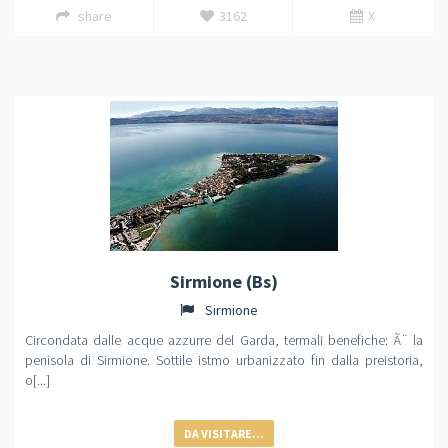
share
3162
X
Sirmione (Bs)
Sirmione
Circondata dalle acque azzurre del Garda, termali benefiche: Ã¨ la
penisola di Sirmione. Sottile istmo urbanizzato fin dalla preistoria,
o[...]
DA VISITARE...