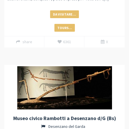
DA VISITARE...
TOURS...
share
6361
X
Museo civico Rambotti a Desenzano d/G (Bs)
Desenzano del Garda