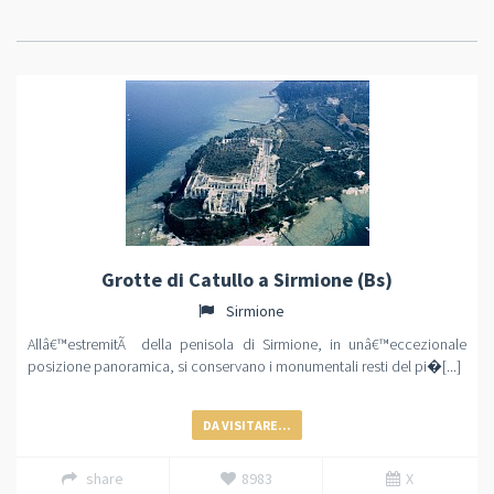
Grotte di Catullo a Sirmione (Bs)
Sirmione
Allâ€™estremitÃ della penisola di Sirmione, in unâ€™eccezionale
posizione panoramica, si conservano i monumentali resti del pi�[...]
DA VISITARE...
share
8983
X