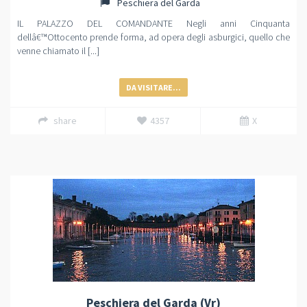
Peschiera del Garda
IL PALAZZO DEL COMANDANTE Negli anni Cinquanta
dellâ€™Ottocento prende forma, ad opera degli asburgici, quello che
venne chiamato il [...]
DA VISITARE...
share
4357
X
Peschiera del Garda (Vr)