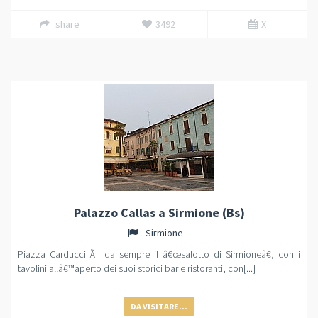
share
3492
X
Palazzo Callas a Sirmione (Bs)
Sirmione
Piazza Carducci Ã¨ da sempre il â€œsalotto di Sirmioneâ€, con i
tavolini allâ€™aperto dei suoi storici bar e ristoranti, con[...]
DA VISITARE...