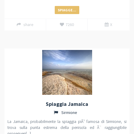
SPIAGGE...
share
7260
X
Spiaggia Jamaica
Sirmione
La Jamaica, probabilmente la spiaggia piÃ¹ famosa di Sirmione, si
trova sulla punta estrema della penisola ed Ã¨ raggiungibile
proseguen[...]