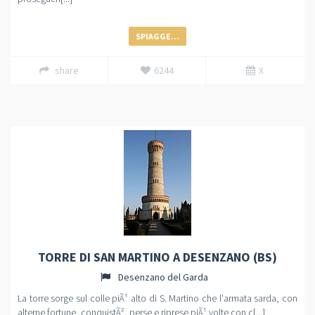
SPIAGGE...
share
6244
X
TORRE DI SAN MARTINO A DESENZANO (BS)
Desenzano del Garda
La torre sorge sul colle piÃ¹ alto di S. Martino che l'armata sarda, con
alterne fortune, conquistÃ², perse e riprese piÃ¹ volte con c[...]