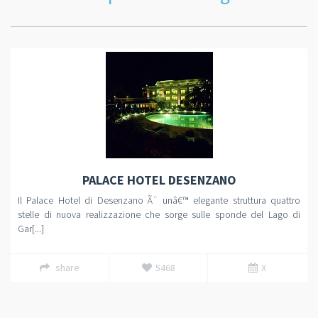
PALACE HOTEL DESENZANO
Il Palace Hotel di Desenzano Ã¨ unâ€™ elegante struttura quattro
stelle di nuova realizzazione che sorge sulle sponde del Lago di
Gar[...]
share
5468
X