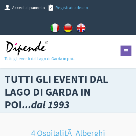
Accedi al pannello
Registrati adesso
Tutti gli eventi dal Lago di Garda in poi...
TUTTI GLI EVENTI DAL
LAGO DI GARDA IN
POI...
dal 1993
4 OspitalitÃ Alberghi