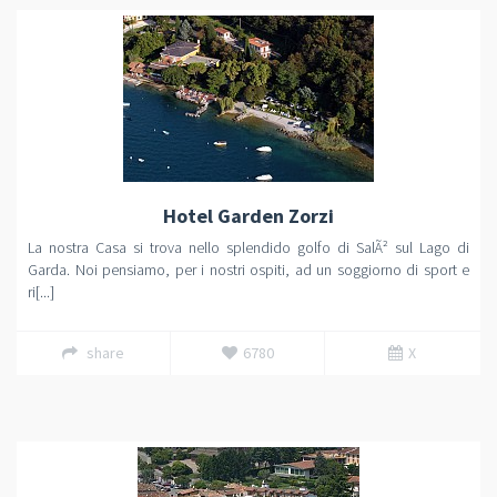
Hotel Garden Zorzi
La nostra Casa si trova nello splendido golfo di SalÃ² sul Lago di
Garda. Noi pensiamo, per i nostri ospiti, ad un soggiorno di sport e
ri[...]
share
6780
X