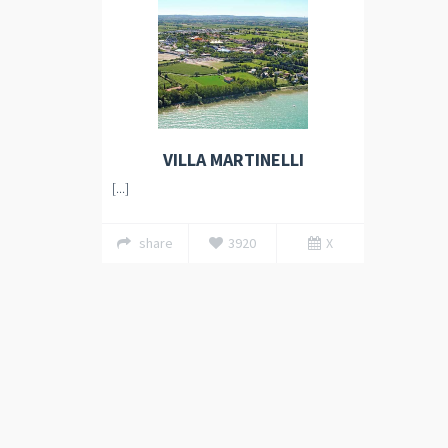
VILLA MARTINELLI
[...]
share
3920
X