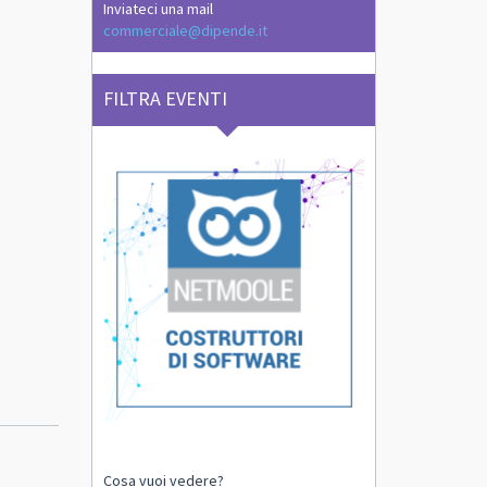
Inviateci una mail
commerciale@dipende.it
FILTRA EVENTI
Cosa vuoi vedere?