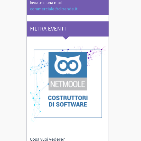
Inviateci una mail
commerciale@dipende.it
FILTRA EVENTI
Cosa vuoi vedere?