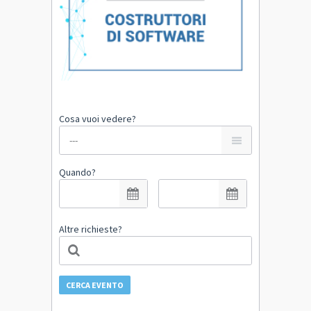
Cosa vuoi vedere?
Quando?
Altre richieste?
CERCA EVENTO