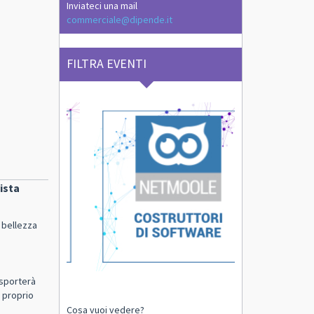
Inviateci una mail
commerciale@dipende.it
FILTRA EVENTI
ista
 bellezza
asporterà
l proprio
Cosa vuoi vedere?