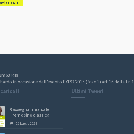
mlazise.it
Lombardia
bardo in occasione dell’evento EXPO 2015 (fase 1) art.16 della l.r. 
 caricati
Ultimi Tweet
Rassegna musicale:
Tremosine classica
21 Luglio 2026