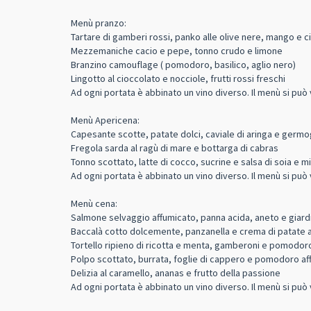
Menù pranzo:
Tartare di gamberi rossi, panko alle olive nere, mango e c
Mezzemaniche cacio e pepe, tonno crudo e limone
Branzino camouflage ( pomodoro, basilico, aglio nero)
Lingotto al cioccolato e nocciole, frutti rossi freschi
Ad ogni portata è abbinato un vino diverso. Il menù si può 
Menù Apericena:
Capesante scotte, patate dolci, caviale di aringa e germo
Fregola sarda al ragù di mare e bottarga di cabras
Tonno scottato, latte di cocco, sucrine e salsa di soia e m
Ad ogni portata è abbinato un vino diverso. Il menù si può 
Menù cena:
Salmone selvaggio affumicato, panna acida, aneto e giardi
Baccalà cotto dolcemente, panzanella e crema di patate al
Tortello ripieno di ricotta e menta, gamberoni e pomodoro
Polpo scottato, burrata, foglie di cappero e pomodoro af
Delizia al caramello, ananas e frutto della passione
Ad ogni portata è abbinato un vino diverso. Il menù si può 