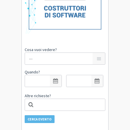
Cosa vuoi vedere?
Quando?
Altre richieste?
CERCA EVENTO