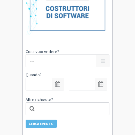
Cosa vuoi vedere?
Quando?
Altre richieste?
CERCA EVENTO