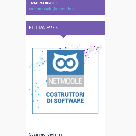
Inviateci una mail
commerciale@dipende.it
FILTRA EVENTI
Cosa vuoi vedere?