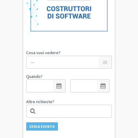
Cosa vuoi vedere?
Quando?
Altre richieste?
CERCA EVENTO