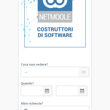
Cosa vuoi vedere?
Quando?
Altre richieste?