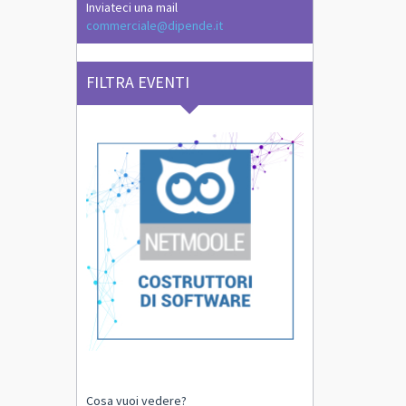
Inviateci una mail
commerciale@dipende.it
FILTRA EVENTI
Cosa vuoi vedere?