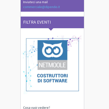
Inviateci una mail
commerciale@dipende.it
FILTRA EVENTI
Cosa vuoi vedere?