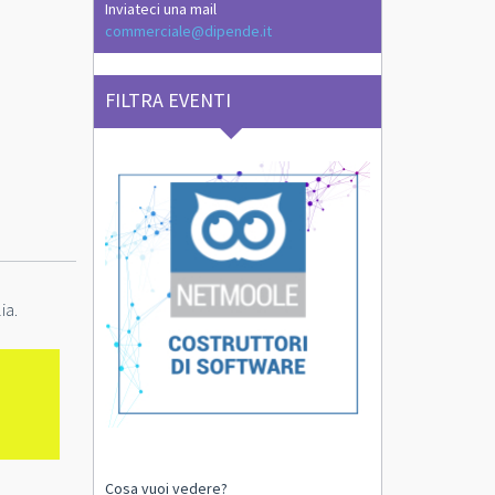
Inviateci una mail
commerciale@dipende.it
FILTRA EVENTI
ia.
Cosa vuoi vedere?