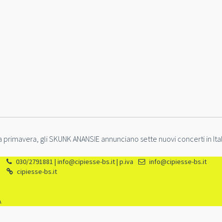
a primavera, gli SKUNK ANANSIE annunciano sette nuovi concerti in Ital
030/2791881 | info@cipiesse-bs.it | p.iva
info@cipiesse-bs.it
cipiesse-bs.it
A