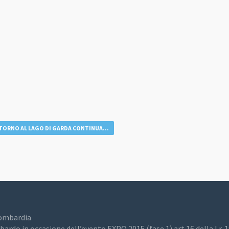
TORNO AL LAGO DI GARDA CONTINUA...
Lombardia
bardo in occasione dell’evento EXPO 2015 (fase 1) art.16 della l.r. 