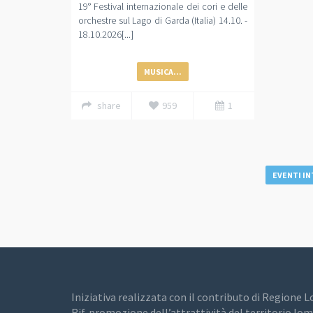
19° Festival internazionale dei cori e delle
orchestre sul Lago di Garda (Italia) 14.10. -
18.10.2026[...]
MUSICA...
share
959
1
EVENTI IN
Iniziativa realizzata con il contributo di Regione 
Rif. promozione dell’attrattività del territorio lom