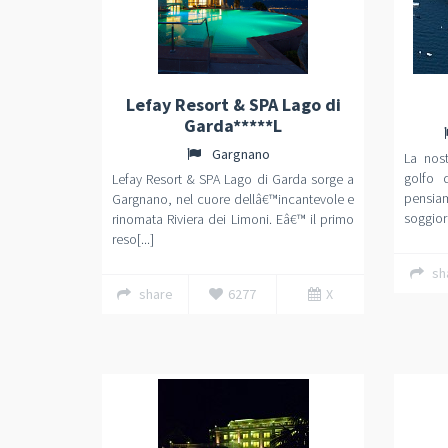
Lefay Resort & SPA Lago di
Garda*****L
Gargnano
La nos
golfo 
Lefay Resort & SPA Lago di Garda sorge a
pensia
Gargnano, nel cuore dellâ€™incantevole e
soggiorn
rinomata Riviera dei Limoni. Eâ€™ il primo
reso[...]
sh
share
6277
X