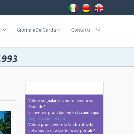
i
GiornaleDelGarda
Contatti
1993
Volete segnalare il vostro evento su
Dipende?
Iscrivetevi gratuitamente cliccando qui:
Segnalazione eventi
Volete promuovere la Vostra attività
nella nostra newsletter o sul portale?