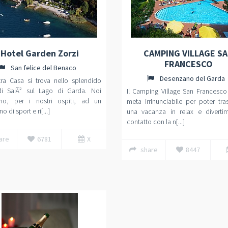
Hotel Garden Zorzi
CAMPING VILLAGE S
FRANCESCO
San felice del Benaco
Desenzano del Garda
tra Casa si trova nello splendido
di SalÃ² sul Lago di Garda. Noi
Il Camping Village San Francesco
mo, per i nostri ospiti, ad un
meta irrinunciabile per poter tra
o di sport e ri[...]
una vacanza in relax e diverti
contatto con la n[...]
are
6781
X
share
8447