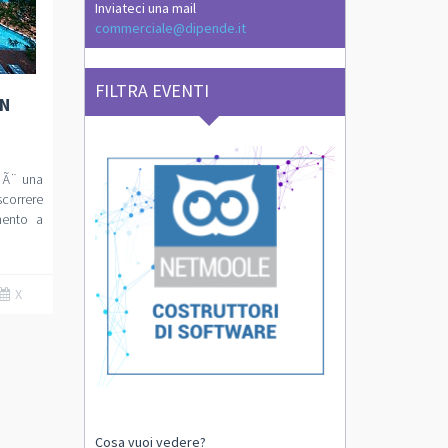
Inviateci una mail
commerciale@dipende.it
FILTRA EVENTI
AN
 Ã¨ una
scorrere
mento a
X
Cosa vuoi vedere?