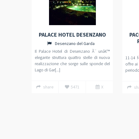
PALACE HOTEL DESENZANO
PAC
Desenzano del Garda
Il Palace Hotel di Desenzano Ã¨ unâ€™
elegante struttura quattro stelle di nuova
11-14 f
realizzazione che sorge sulle sponde del
offre ai
Lago di Gar[...]
periodo 
share
5471
X
sh