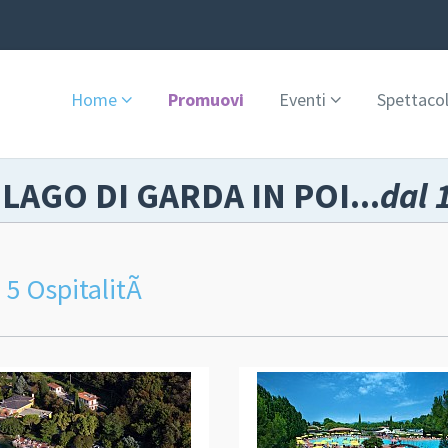
Home
Promuovi
Eventi
Spettacol
 LAGO DI GARDA IN POI...
dal 
5 OspitalitÃ