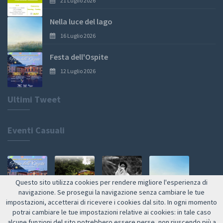
21 Luglio 2026
Nella luce del lago
16 Luglio 2026
Festa dell'Ospite
12 Luglio 2026
Ultimi Tweet
Eventi Casuali
Questo sito utilizza cookies per rendere migliore l'esperienza di
navigazione. Se prosegui la navigazione senza cambiare le tue
impostazioni, accetterai di ricevere i cookies dal sito. In ogni momento
Web by NETMOOLE
potrai cambiare le tue impostazioni relative ai cookies: in tale caso
alcune funzioni del sito potrebbero essere perse, non riuscendo più a