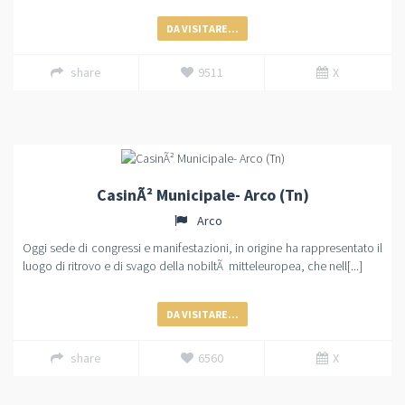
DA VISITARE...
share
9511
X
CasinÃ² Municipale- Arco (Tn)
Arco
Oggi sede di congressi e manifestazioni, in origine ha rappresentato il
luogo di ritrovo e di svago della nobiltÃ mitteleuropea, che nell[...]
DA VISITARE...
share
6560
X