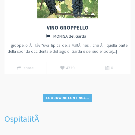
VINO GROPPELLO
MONIGA del Garda
Il groppello Ã¨ lâ€™uva tipica della ValtÃ¨nesi, che Ã¨ quella parte
della sponda occidentale del lago di Garda e del suo entrote[...]
share
4739
X
FOOD&WINE CONTINUA...
OspitalitÃ