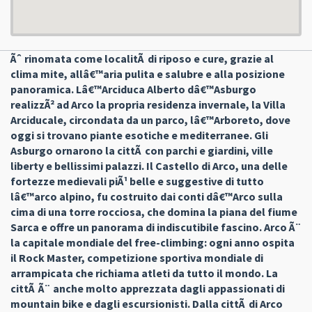
Ãˆ rinomata come localitÃ di riposo e cure, grazie al
clima mite, allâ€™aria pulita e salubre e alla posizione
panoramica. Lâ€™Arciduca Alberto dâ€™Asburgo
realizzÃ² ad Arco la propria residenza invernale, la Villa
Arciducale, circondata da un parco, lâ€™Arboreto, dove
oggi si trovano piante esotiche e mediterranee. Gli
Asburgo ornarono la cittÃ con parchi e giardini, ville
liberty e bellissimi palazzi. Il Castello di Arco, una delle
fortezze medievali piÃ¹ belle e suggestive di tutto
lâ€™arco alpino, fu costruito dai conti dâ€™Arco sulla
cima di una torre rocciosa, che domina la piana del fiume
Sarca e offre un panorama di indiscutibile fascino. Arco Ã¨
la capitale mondiale del free-climbing: ogni anno ospita
il Rock Master, competizione sportiva mondiale di
arrampicata che richiama atleti da tutto il mondo. La
cittÃ Ã¨ anche molto apprezzata dagli appassionati di
mountain bike e dagli escursionisti. Dalla cittÃ di Arco