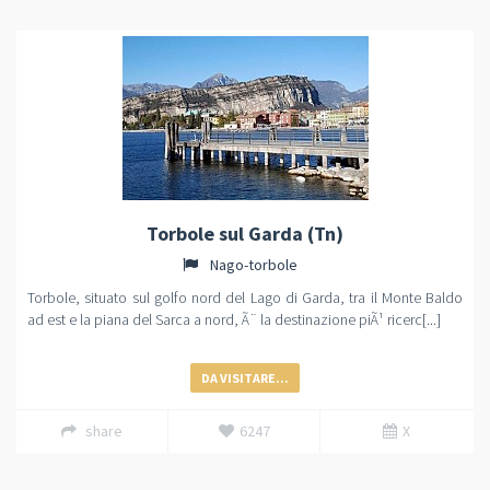
Torbole sul Garda (Tn)
Nago-torbole
Torbole, situato sul golfo nord del Lago di Garda, tra il Monte Baldo
ad est e la piana del Sarca a nord, Ã¨ la destinazione piÃ¹ ricerc[...]
DA VISITARE...
share
6247
X