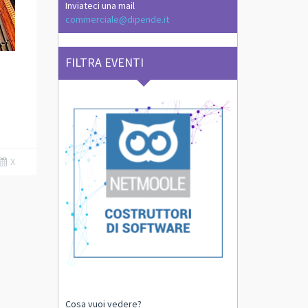
Inviateci una mail
commerciale@dipende.it
FILTRA EVENTI
X
Cosa vuoi vedere?