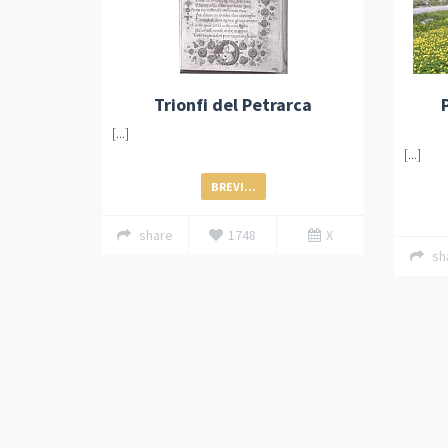
Trionfi del Petrarca
[...]
[...]
BREVI...
share
1748
X
sh