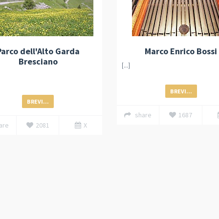
Parco dell'Alto Garda
Marco Enrico Bossi
Bresciano
[...]
BREVI...
BREVI...
share
1687
are
2081
X