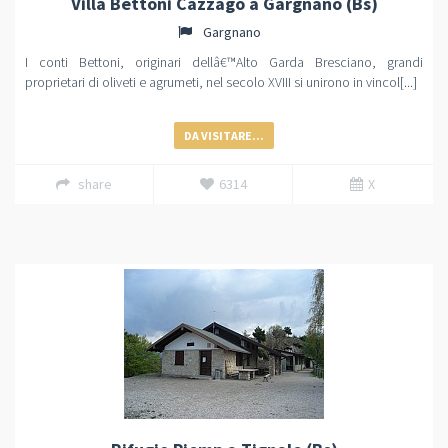
Villa Bettoni Cazzago a Gargnano (Bs)
Gargnano
I conti Bettoni, originari dellâ€™Alto Garda Bresciano, grandi
proprietari di oliveti e agrumeti, nel secolo XVIII si unirono in vincol[...]
DA VISITARE...
share
6314
X