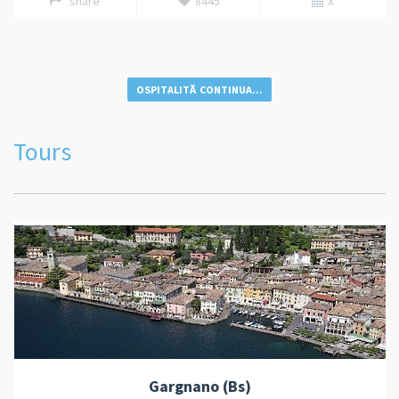
share
8445
X
OSPITALITÃ CONTINUA...
Tours
Gargnano (Bs)