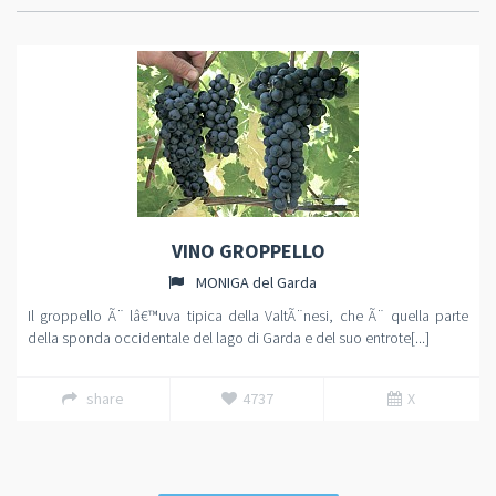
VINO GROPPELLO
MONIGA del Garda
Il groppello Ã¨ lâ€™uva tipica della ValtÃ¨nesi, che Ã¨ quella parte
della sponda occidentale del lago di Garda e del suo entrote[...]
share
4737
X