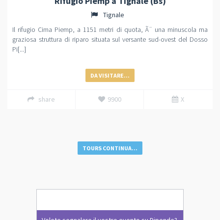
Rifugio Piemp a Tignale (Bs)
Tignale
Il rifugio Cima Piemp, a 1151 metri di quota, Ã¨ una minuscola ma
graziosa struttura di riparo situata sul versante sud-ovest del Dosso
Pi[...]
DA VISITARE...
share
9900
X
TOURS CONTINUA...