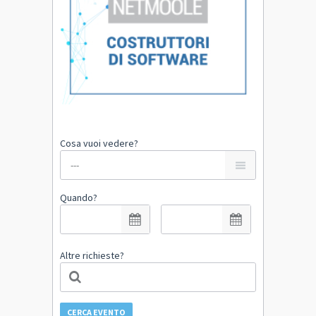
Cosa vuoi vedere?
Quando?
Altre richieste?
CERCA EVENTO