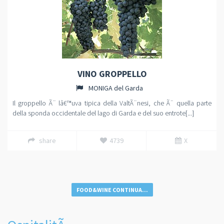
VINO GROPPELLO
MONIGA del Garda
Il groppello Ã¨ lâ€™uva tipica della ValtÃ¨nesi, che Ã¨ quella parte
della sponda occidentale del lago di Garda e del suo entrote[...]
share
4739
X
FOOD&WINE CONTINUA...