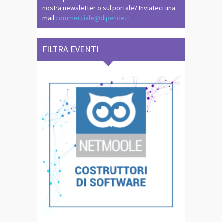
nostra newsletter o sul portale? Inviateci una
mail
commerciale@dipende.it
FILTRA EVENTI