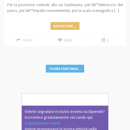
Per la posizione centrale alla via Gardesana, per lâ€™abbraccio del
parco, per lâ€™impatto monumentale, per la scala scenografica [...]
DA VISITARE...
share
6896
X
TOURS CONTINUA...
Volete segnalare il vostro evento su Dipende?
Iscrivetevi gratuitamente cliccando qui:
Segnalazione eventi
Volete promuovere la Vostra attività nella