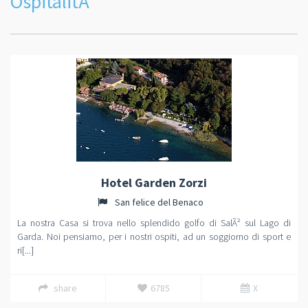
OspitalitÃ
Hotel Garden Zorzi
San felice del Benaco
La nostra Casa si trova nello splendido golfo di SalÃ² sul Lago di
Garda. Noi pensiamo, per i nostri ospiti, ad un soggiorno di sport e
ri[...]
share
6785
X