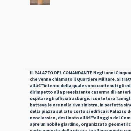
IL PALAZZO DEL COMANDANTE Negli anni Cinquan
che venne chiamato il Quartiere Militare. Si trat
allâ€™interno della quale sono contenuti gli edif
dirimpetto alla preesistente caserma di Fanteria,
ospitare gli ufficiali asburgici con le loro fami
batteva le ore nella riva sinistra, in perfetta s
della piazza sul lato corto si edifica il Palazz
neoclassico, destinato allâ€™alloggio del Coman
apre un nobile giardino, organizzato geometrica
parte opposta della piazza, in allineamento con 