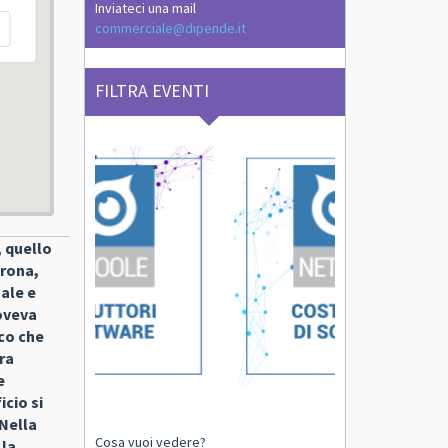
Inviateci una mail
commerciale@dipende.it
FILTRA EVENTI
 quello
erona,
nale e
doveva
ico che
ura
e
cio si
 Nella
Cosa vuoi vedere?
 la