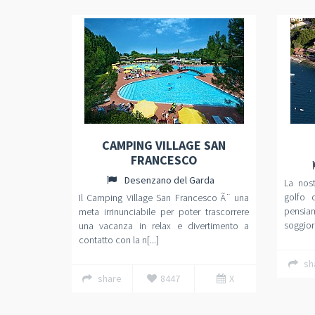
CAMPING VILLAGE SAN
FRANCESCO
Desenzano del Garda
La nos
golfo 
Il Camping Village San Francesco Ã¨ una
pensia
meta irrinunciabile per poter trascorrere
soggiorn
una vacanza in relax e divertimento a
contatto con la n[...]
sh
share
8447
X