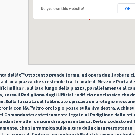
OK
Do you own this website?
ta dellâ€™Ottocento prende forma, ad opera degli asburgici,
ta di una piazza che si estende tra il canale di Mezzo e Porta V
ici militari. Sul lato lungo della piazza, parallelamente al ca
 sorse il Padiglione degli Ufficiali: edificio neoclassico che 
glie. Sulla facciata del fabbricato spiccava un orologio meccan
incronia con lâ€™altro orologio posto sulla riva destra. A chius
o del Comandante: esteticamente legato al Padiglione dallo stil
dante e alle funzioni di rappresentanza. Dietro codesto edifi
mente, che si arrampica sulle alture della cinta retrostante.
la caserma di Fanteria, per volere di Radetzky viene costruita