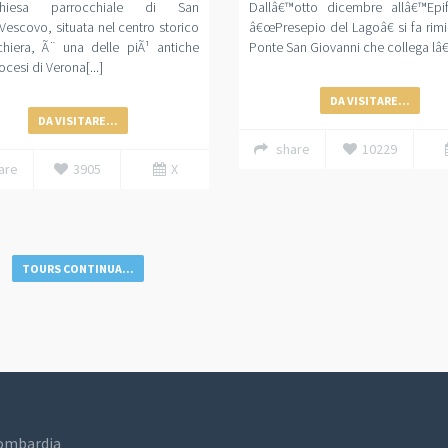
iesa parrocchiale di San
Dallâ€™otto dicembre allâ€™Epifa
Vescovo, situata nel centro storico
â€œPresepio del Lagoâ€ si fa rimi
chiera, Ã¨ una delle piÃ¹ antiche
Ponte San Giovanni che collega lâ€
ocesi di Verona[...]
DA VISITARE...
DA VISITARE...
share
10229
are
3905
X
TOURS CONTINUA...
Lombardia