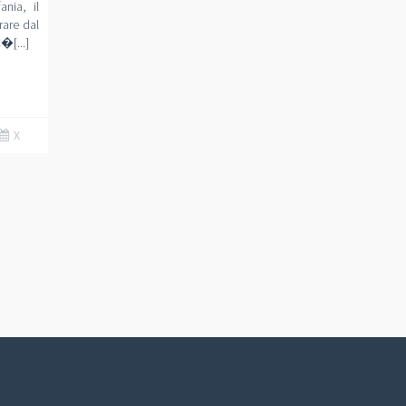
nia, il
rare dal
�[...]
X