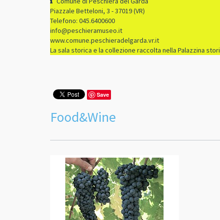
Comune di Peschiera del Garda
Piazzale Betteloni, 3 - 37019 (VR)
Telefono: 045.6400600
info@peschieramuseo.it
www.comune.peschieradelgarda.vr.it
La sala storica e la collezione raccolta nella Palazzina st
Save
Food&Wine