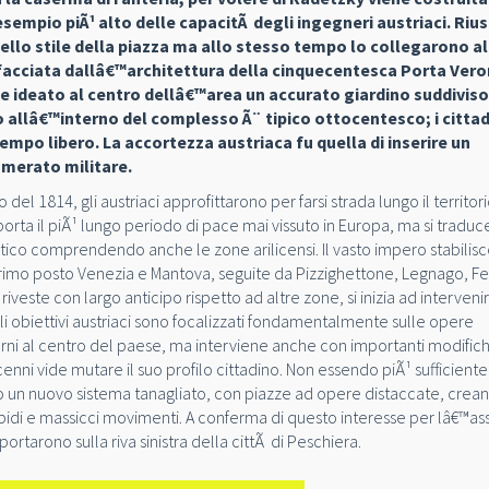
empio piÃ¹ alto delle capacitÃ degli ingegneri austriaci. Riu
ello stile della piazza ma allo stesso tempo lo collegarono al
facciata dallâ€™architettura della cinquecentesca Porta Vero
ne ideato al centro dellâ€™area un accurato giardino suddivis
o allâ€™interno del complesso Ã¨ tipico ottocentesco; i cittad
mpo libero. La accortezza austriaca fu quella di inserire un
omerato militare.
l 1814, gli austriaci approfittarono per farsi strada lungo il territor
 porta il piÃ¹ lungo periodo di pace mai vissuto in Europa, ma si tradu
ico comprendendo anche le zone arilicensi. Il vasto impero stabilis
l primo posto Venezia e Mantova, seguite da Pizzighettone, Legnago, Fe
este con largo anticipo rispetto ad altre zone, si inizia ad interveni
Gli obiettivi austriaci sono focalizzati fondamentalmente sulle opere
erni al centro del paese, ma interviene anche con importanti modifich
enni vide mutare il suo profilo cittadino. Non essendo piÃ¹ sufficiente
ato un nuovo sistema tanagliato, con piazze ad opere distaccate, crea
idi e massicci movimenti. A conferma di questo interesse per lâ€™as
portarono sulla riva sinistra della cittÃ di Peschiera.