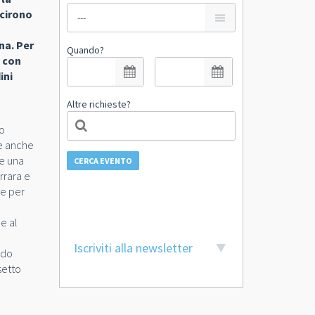
scirono
na. Per
Quando?
o con
ini
Altre richieste?
io
ce anche
ce una
CERCA EVENTO
rrara e
re per
e al
Iscriviti alla newsletter
ndo
setto