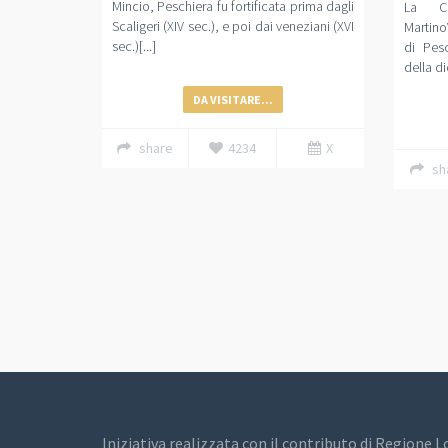
Mincio, Peschiera fu fortificata prima dagli
La Ch
Scaligeri (XIV sec.), e poi dai veneziani (XVI
Martino
sec.)[...]
di Pes
della di
DA VISITARE...
share
4234
X
sh
Iniziativa realizzata con il contributo di Regione 