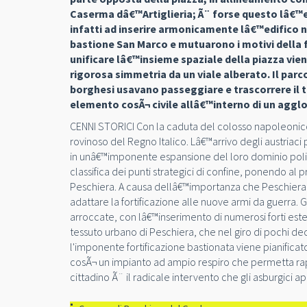
Caserma dâ€™Artiglieria; Ã¨ forse questo lâ€™es
infatti ad inserire armonicamente lâ€™edifico n
bastione San Marco e mutuarono i motivi della 
unificare lâ€™insieme spaziale della piazza vie
rigorosa simmetria da un viale alberato. Il parc
borghesi usavano passeggiare e trascorrere il te
elemento cosÃ¬ civile allâ€™interno di un aggl
CENNI STORICI Con la caduta del colosso napoleonico de
rovinoso del Regno Italico. Lâ€™arrivo degli austriaci
in unâ€™imponente espansione del loro dominio polit
classifica dei punti strategici di confine, ponendo a
Peschiera. A causa dellâ€™importanza che Peschiera riv
adattare la fortificazione alle nuove armi da guerra. 
arroccate, con lâ€™inserimento di numerosi forti est
tessuto urbano di Peschiera, che nel giro di pochi dec
l'imponente fortificazione bastionata viene pianific
cosÃ¬ un impianto ad ampio respiro che permetta rap
cittadino Ã¨ il radicale intervento che gli asburgici ap