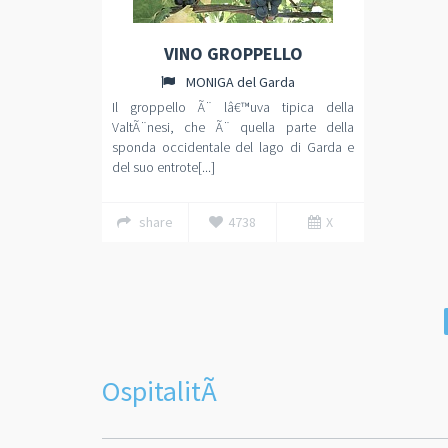
VINO GROPPELLO
MONIGA del Garda
Il groppello Ã¨ lâ€™uva tipica della
ValtÃ¨nesi, che Ã¨ quella parte della
sponda occidentale del lago di Garda e
del suo entrote[...]
share
4738
X
OspitalitÃ