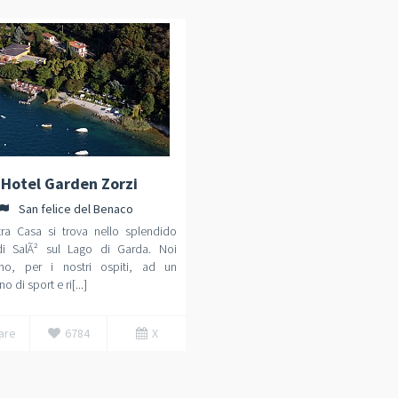
Hotel Garden Zorzi
San felice del Benaco
tra Casa si trova nello splendido
di SalÃ² sul Lago di Garda. Noi
mo, per i nostri ospiti, ad un
o di sport e ri[...]
are
6784
X