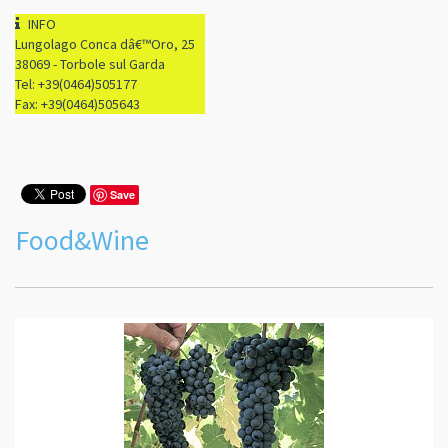
INFO
Lungolago Conca dâ€™Oro, 25
38069 - Torbole sul Garda
Tel: +39(0464)505177
Fax: +39(0464)505643
Save
Food&Wine