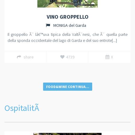
VINO GROPPELLO
MONIGA del Garda
Il groppello Ã¨ lâ€™uva tipica della ValtÃ¨nesi, che Ã¨ quella parte
della sponda occidentale del lago di Garda e del suo entrote[...]
share
4739
X
FOOD&WINE CONTINUA...
OspitalitÃ