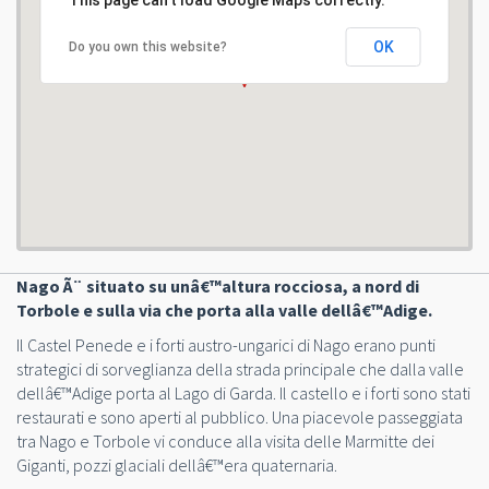
OK
Do you own this website?
Nago Ã¨ situato su unâ€™altura rocciosa, a nord di
Torbole e sulla via che porta alla valle dellâ€™Adige.
Il Castel Penede e i forti austro-ungarici di Nago erano punti
strategici di sorveglianza della strada principale che dalla valle
dellâ€™Adige porta al Lago di Garda. Il castello e i forti sono stati
restaurati e sono aperti al pubblico. Una piacevole passeggiata
tra Nago e Torbole vi conduce alla visita delle Marmitte dei
Giganti, pozzi glaciali dellâ€™era quaternaria.