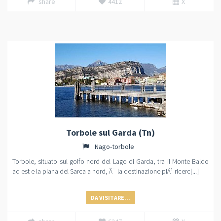
share
4412
X
Torbole sul Garda (Tn)
Nago-torbole
Torbole, situato sul golfo nord del Lago di Garda, tra il Monte Baldo
ad est e la piana del Sarca a nord, Ã¨ la destinazione piÃ¹ ricerc[...]
DA VISITARE...