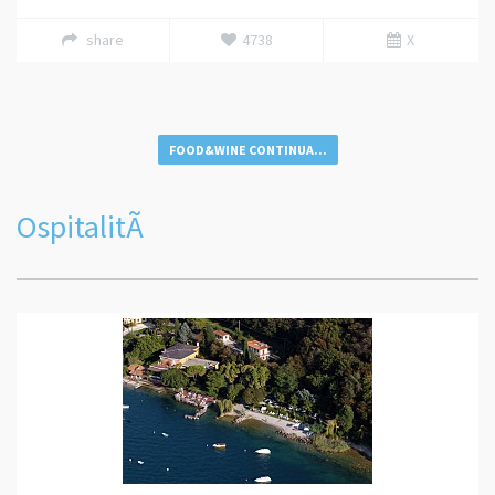
share
4738
X
FOOD&WINE CONTINUA...
OspitalitÃ