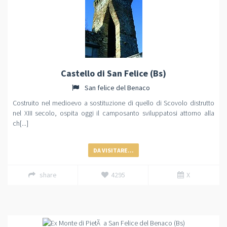
Castello di San Felice (Bs)
San felice del Benaco
Costruito nel medioevo a sostituzione di quello di Scovolo distrutto
nel XIII secolo, ospita oggi il camposanto sviluppatosi attorno alla
ch[...]
DA VISITARE...
share
4295
X