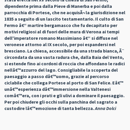
dipendente prima dalla Pieve di Manerba e poi dalla
parrocchia di Portese, che ne acquisÃ¬ la giurisdizione nel
1835 a seguito di un lascito testamentario. Il culto di San
Fermo â€“ martire bergamasco che fu decapitato per
motivi religiosi al di fuori delle mura di Verona ai tempi
dell'imperatore romano Massimiano â€“ si diffuse nel
veronese attorno al IX secolo, per poi espandersi nel
bresciano. La chiesa, accessibile da una strada bianca, Ã¨
circondata da una vasta radura che, dalla Baia del Vento,
si estende fino ai cordoni di roccia che affondano le radici
nellâ€™azzurro del lago. Consigliabile la scoperta del
paesaggio a passo dâ€™uomo, grazie al percorso
ciclabile che collega Portese al porto di San Felice. Eâ€™
unâ€™esperienza dâ€™immersione nella Valtenesi
comâ€™era, con i prati e gli ulivi a dominare il paesaggio.
Per poi chiudere gli occhi sulla panchina del sagrato a
custodire lâ€™emozione di tanta bellezza.
Anna Dolci