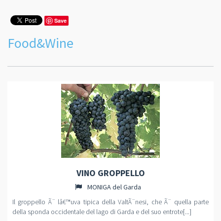
Save
Food&Wine
VINO GROPPELLO
MONIGA del Garda
Il groppello Ã¨ lâ€™uva tipica della ValtÃ¨nesi, che Ã¨ quella parte
della sponda occidentale del lago di Garda e del suo entrote[...]