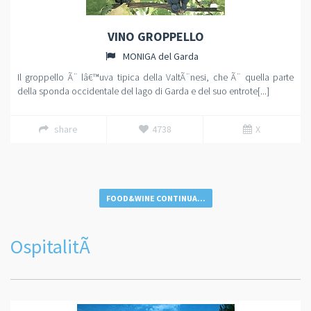
VINO GROPPELLO
MONIGA del Garda
Il groppello Ã¨ lâ€™uva tipica della ValtÃ¨nesi, che Ã¨ quella parte
della sponda occidentale del lago di Garda e del suo entrote[...]
share
4738
X
FOOD&WINE CONTINUA...
OspitalitÃ