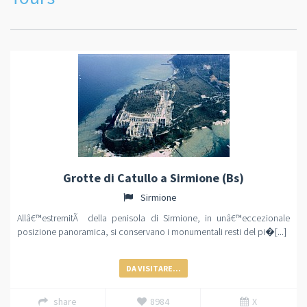
Grotte di Catullo a Sirmione (Bs)
Sirmione
Allâ€™estremitÃ della penisola di Sirmione, in unâ€™eccezionale
posizione panoramica, si conservano i monumentali resti del pi�[...]
DA VISITARE...
share
8984
X