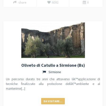
share
6092
X
Oliveto di Catullo a Sirmione (Bs)
Sirmione
Un percorso durato tre anni che attraverso lâ€™applicazione di
tecniche finalizzate alla protezione dellâ€™ambiente e al
mantenime[...]
DA VISITARE...