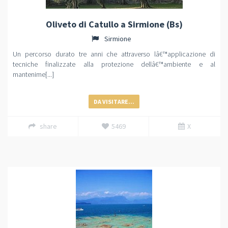
Oliveto di Catullo a Sirmione (Bs)
Sirmione
Un percorso durato tre anni che attraverso lâ€™applicazione di
tecniche finalizzate alla protezione dellâ€™ambiente e al
mantenime[...]
DA VISITARE...
share
5469
X