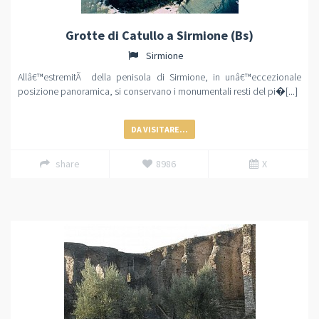
Grotte di Catullo a Sirmione (Bs)
Sirmione
Allâ€™estremitÃ della penisola di Sirmione, in unâ€™eccezionale
posizione panoramica, si conservano i monumentali resti del pi�[...]
DA VISITARE...
share
8986
X