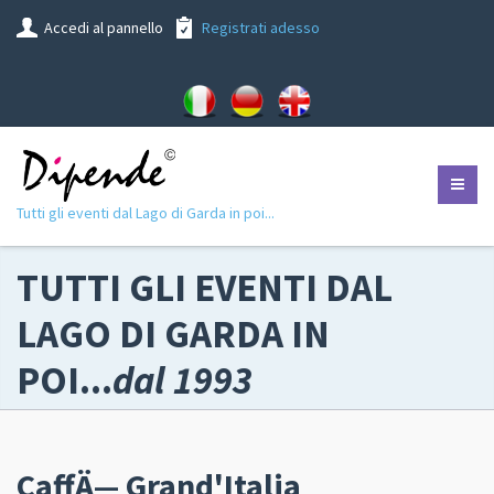
Accedi al pannello
Registrati adesso
Tutti gli eventi dal Lago di Garda in poi...
TUTTI GLI EVENTI DAL
LAGO DI GARDA IN
POI...
dal 1993
CaffÄ— Grand'Italia