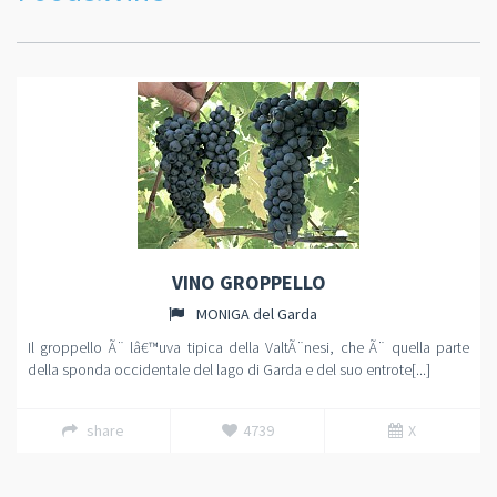
VINO GROPPELLO
MONIGA del Garda
Il groppello Ã¨ lâ€™uva tipica della ValtÃ¨nesi, che Ã¨ quella parte
della sponda occidentale del lago di Garda e del suo entrote[...]
share
4739
X