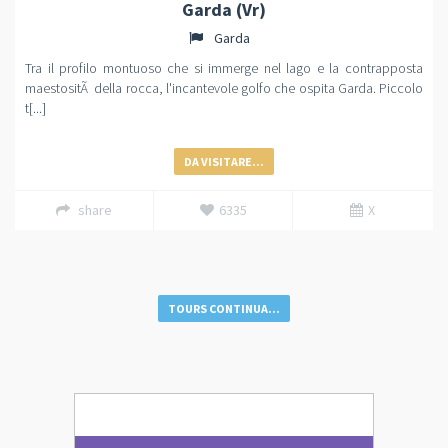
Garda (Vr)
Garda
Tra il profilo montuoso che si immerge nel lago e la contrapposta
maestositÃ della rocca, l'incantevole golfo che ospita Garda. Piccolo
t[...]
DA VISITARE...
share
6335
X
TOURS CONTINUA...