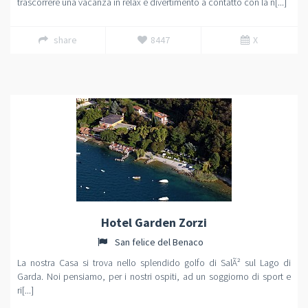
trascorrere una vacanza in relax e divertimento a contatto con la n[...]
share
8447
X
Hotel Garden Zorzi
San felice del Benaco
La nostra Casa si trova nello splendido golfo di SalÃ² sul Lago di
Garda. Noi pensiamo, per i nostri ospiti, ad un soggiorno di sport e
ri[...]