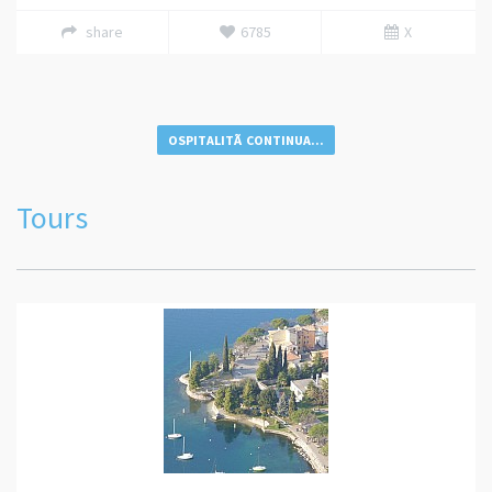
share
6785
X
OSPITALITÃ CONTINUA...
Tours