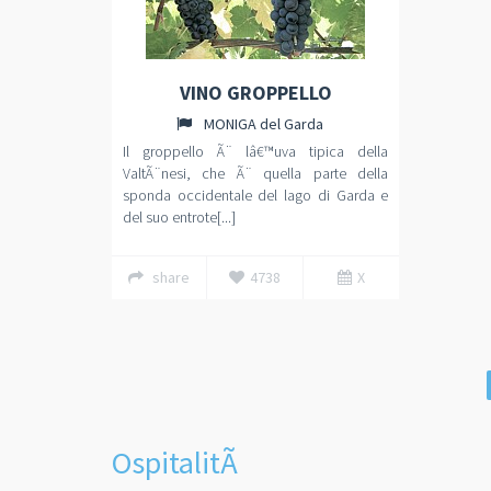
VINO GROPPELLO
MONIGA del Garda
Il groppello Ã¨ lâ€™uva tipica della
ValtÃ¨nesi, che Ã¨ quella parte della
sponda occidentale del lago di Garda e
del suo entrote[...]
share
4738
X
OspitalitÃ