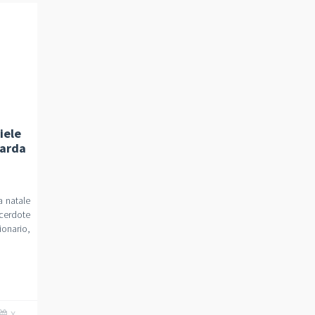
iele
Garda
a natale
erdote
ionario,
X