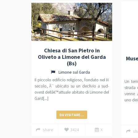
Chiesa di San Pietro in
Oliveto a Limone del Garda
Muse
(Bs)
Limone sul Garda
Il piccolo edificio religioso, fondato nel IX
Un temp
secolo, Ã¨ ubicato su un declivio a sud-
strada 
ovest dellâ€™attuale abitato di Limone del
venne 
Gard[...]
uno dei 
DA VISITARE...
share
3424
X
sh