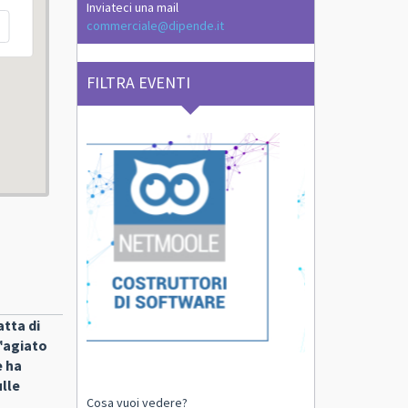
Inviateci una mail
commerciale@dipende.it
FILTRA EVENTI
atta di
€™agiato
e ha
ulle
Cosa vuoi vedere?