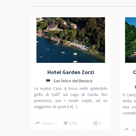
Hotel Garden Zorzi
C
San felice del Benaco
La nostra Casa si trova nello splendido
golfo di SalÃ² sul Lago di Garda. Noi
Il Cam
pensiamo, per i nostri ospiti, ad un
meta ir
soggiorno di sport e ri[...]
una va
contatto
share
6781
X
sh