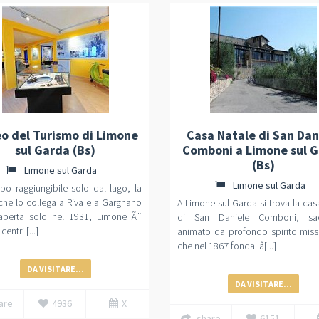
o del Turismo di Limone
Casa Natale di San Dan
sul Garda (Bs)
Comboni a Limone sul 
(Bs)
Limone sul Garda
Limone sul Garda
o raggiungibile solo dal lago, la
che lo collega a Riva e a Gargnano
A Limone sul Garda si trova la cas
aperta solo nel 1931, Limone Ã¨
di San Daniele Comboni, sac
centri [...]
animato da profondo spirito miss
che nel 1867 fonda lâ[...]
DA VISITARE...
DA VISITARE...
are
4936
X
share
6151