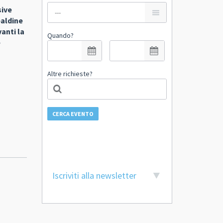
sive
baldine
anti la
Quando?
e
Altre richieste?
CERCA EVENTO
Iscriviti alla newsletter