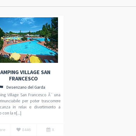
AMPING VILLAGE SAN
FRANCESCO
Desenzano del Garda
ping Village San Francesco Ã¨ una
rinunciabile per poter trascorrere
canza in relax e divertimento a
 con la n[...]
are
8446
X