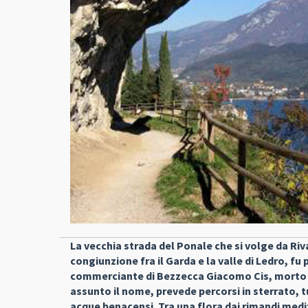
La vecchia strada del Ponale che si volge da Ri
congiunzione fra il Garda e la valle di Ledro, fu 
commerciante di Bezzecca Giacomo Cis, morto ne
assunto il nome, prevede percorsi in sterrato, 
acque benacensi. Tra una flora dai rimandi medite