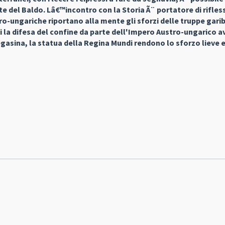
ste del Baldo. Lâ€™incontro con la Storia Ã¨ portatore di rifles
tro-ungariche riportano alla mente gli sforzi delle truppe gari
oi la difesa del confine da parte dell'Impero Austro-ungarico av
egasina, la statua della Regina Mundi rendono lo sforzo lieve 