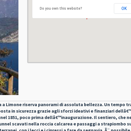
OK
Do you own this website?
va a Limone riserva panorami di assoluta bellezza. Un tempo tr
posta in sicurezza grazie agli sforzi ideativi e finanziari dellâ
l 1851, poco prima dellâ€™inaugurazione. Il sentiero, che n
tunnel scavati nella roccia calcarea e passaggi a strapiombo s
rranei, con i lecci e i cipressi a fare da segnavia, Ã¨ possibile