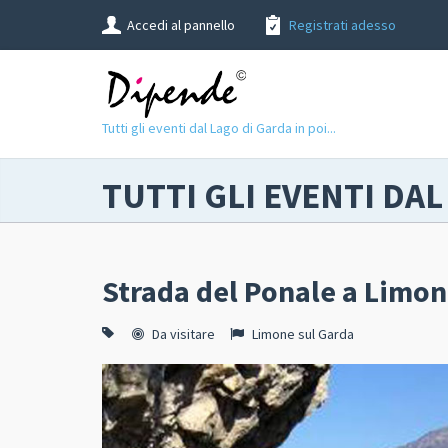
Accedi al pannello
Registrati adesso
Tutti gli eventi dal Lago di Garda in poi...
TUTTI GLI EVENTI DAL
Strada del Ponale a Limon
Da visitare
Limone sul Garda