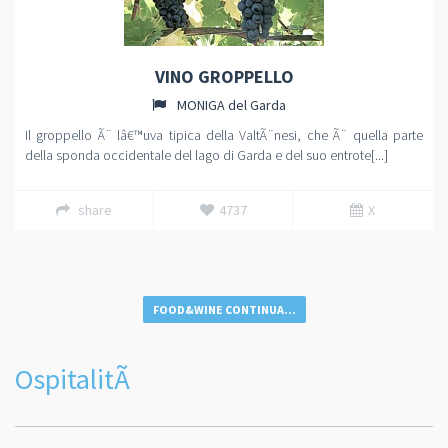
VINO GROPPELLO
MONIGA del Garda
Il groppello Ã¨ lâ€™uva tipica della ValtÃ¨nesi, che Ã¨ quella parte
della sponda occidentale del lago di Garda e del suo entrote[...]
share
4737
X
FOOD&WINE CONTINUA...
OspitalitÃ