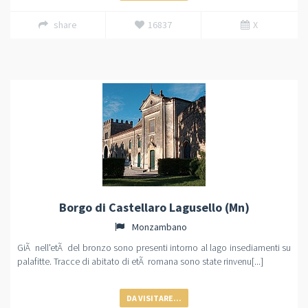
share
16837
X
Borgo di Castellaro Lagusello (Mn)
Monzambano
GiÃ nell'etÃ del bronzo sono presenti intorno al lago insediamenti su
palafitte. Tracce di abitato di etÃ romana sono state rinvenu[...]
DA VISITARE...