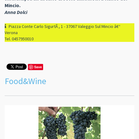
Mincio.
Anna Dolci
Piazza Conte Carlo SigurtÃ , 1 - 37067 Valeggio Sul Mincio â€“
Verona
Tel. 0457950010
Save
Food&Wine