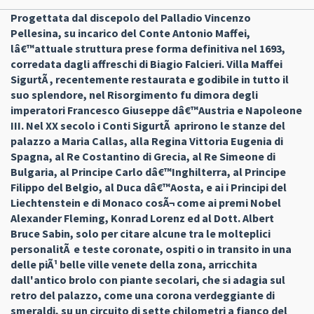
Progettata dal discepolo del Palladio Vincenzo
Pellesina, su incarico del Conte Antonio Maffei,
lâ€™attuale struttura prese forma definitiva nel 1693,
corredata dagli affreschi di Biagio Falcieri. Villa Maffei
SigurtÃ , recentemente restaurata e godibile in tutto il
suo splendore, nel Risorgimento fu dimora degli
imperatori Francesco Giuseppe dâ€™Austria e Napoleone
III. Nel XX secolo i Conti SigurtÃ aprirono le stanze del
palazzo a Maria Callas, alla Regina Vittoria Eugenia di
Spagna, al Re Costantino di Grecia, al Re Simeone di
Bulgaria, al Principe Carlo dâ€™Inghilterra, al Principe
Filippo del Belgio, al Duca dâ€™Aosta, e ai i Principi del
Liechtenstein e di Monaco cosÃ¬ come ai premi Nobel
Alexander Fleming, Konrad Lorenz ed al Dott. Albert
Bruce Sabin, solo per citare alcune tra le molteplici
personalitÃ e teste coronate, ospiti o in transito in una
delle piÃ¹ belle ville venete della zona, arricchita
dall'antico brolo con piante secolari, che si adagia sul
retro del palazzo, come una corona verdeggiante di
smeraldi, su un circuito di sette chilometri a fianco del