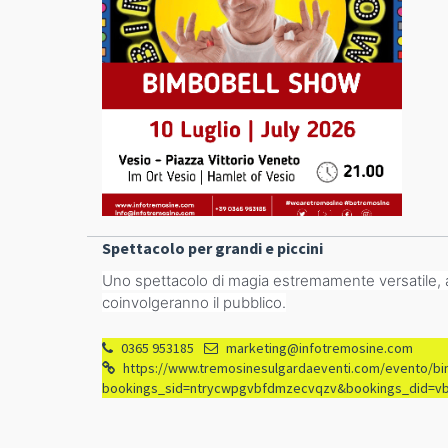
Spettacolo per grandi e piccini
Uno spettacolo di magia estremamente versatile, ad
coinvolgeranno il pubblico.
0365 953185
marketing@infotremosine.com
https://www.tremosinesulgardaeventi.com/evento/bi
bookings_sid=ntrycwpgvbfdmzecvqzv&bookings_did=v