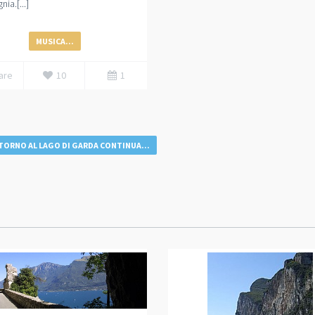
ia.[...]
MUSICA...
are
10
1
TORNO AL LAGO DI GARDA CONTINUA...