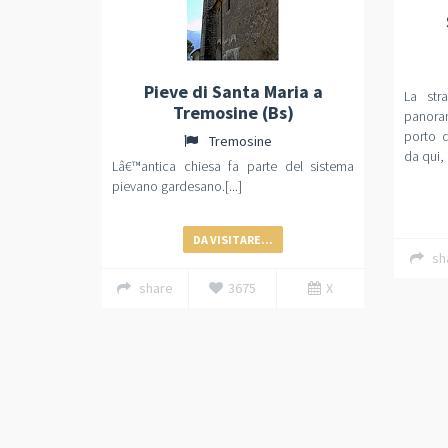
Pieve di Santa Maria a
La str
Tremosine (Bs)
panora
porto d
Tremosine
da qui, 
Lâ€™antica chiesa fa parte del sistema
pievano gardesano.[...]
DA VISITARE...
sh
share
3675
X