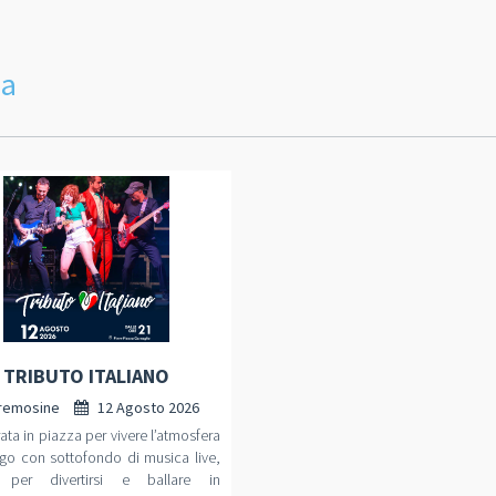
da
TRIBUTO ITALIANO
remosine
12 Agosto 2026
ata in piazza per vivere l’atmosfera
go con sottofondo di musica live,
 per divertirsi e ballare in