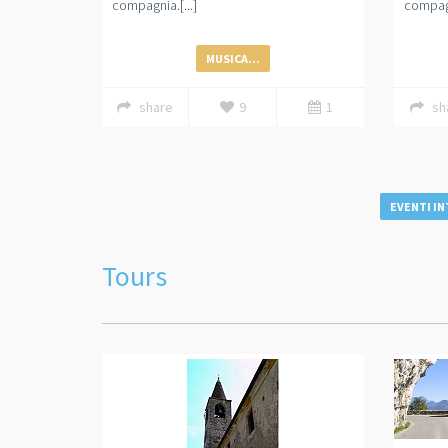
compagnia.[...]
compagn
MUSICA...
share
9
1
sh
EVENTI IN
Tours