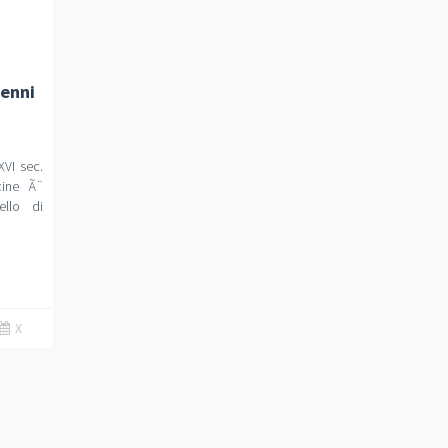
Cenni
XVI sec.
cine Ã¨
llo di
X