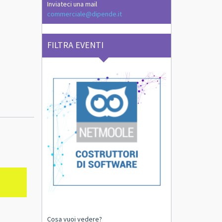
Inviateci una mail
commerciale@dipende.it
FILTRA EVENTI
Cosa vuoi vedere?