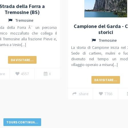
Strada della Forra a
Tremosine (BS)
Tremosine
Campione del Garda - 
ada della Forra Ã¨ un percorso
storici
mico mozzafiato che collega il
i Tremosine alla frazione Pieve e,
Tremosine
arriva a Vesio[...]
La storia di Campione inizia nel 
Sede di cartiere, mulini e fu
divenuto nel tempo un mode
DA VISITARE...
villaggio operaio a misura[...]
are
4557
X
DA VISITARE...
share
7766
TOURS CONTINUA...