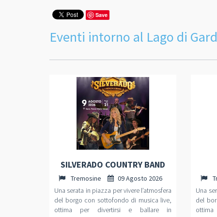
Save
Eventi intorno al Lago di Gar
SILVERADO COUNTRY BAND
Tremosine
09 Agosto 2026
T
Una serata in piazza per vivere l’atmosfera
Una ser
del borgo con sottofondo di musica live,
del bor
ottima per divertirsi e ballare in
ottima