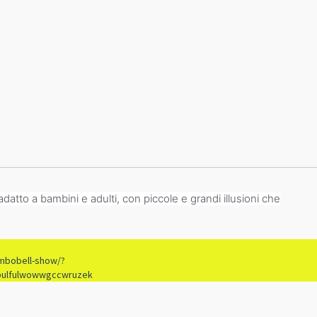
atto a bambini e adulti, con piccole e grandi illusioni che
mbobell-show/?
bulfulwowwgccwruzek