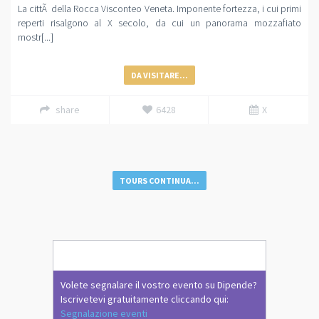
La cittÃ della Rocca Visconteo Veneta. Imponente fortezza, i cui primi
reperti risalgono al X secolo, da cui un panorama mozzafiato
mostr[...]
DA VISITARE...
share
6428
X
TOURS CONTINUA...
Volete segnalare il vostro evento su Dipende?
Iscrivetevi gratuitamente cliccando qui:
Segnalazione eventi