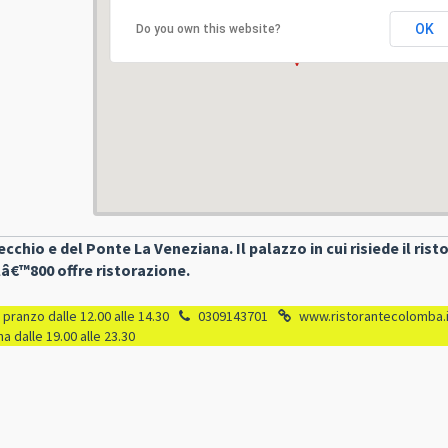
OK
Do you own this website?
ecchio e del Ponte La Veneziana. Il palazzo in cui risiede il rist
llâ€™800 offre ristorazione.
pranzo dalle 12.00 alle 14.30
0309143701
www.ristorantecolomba.i
a dalle 19.00 alle 23.30