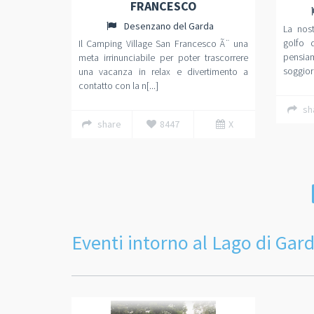
FRANCESCO
Desenzano del Garda
La nos
golfo 
Il Camping Village San Francesco Ã¨ una
pensia
meta irrinunciabile per poter trascorrere
soggiorn
una vacanza in relax e divertimento a
contatto con la n[...]
sh
share
8447
X
Eventi intorno al Lago di Gar