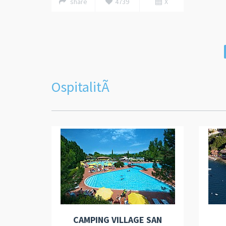
share
4739
X
OspitalitÃ
CAMPING VILLAGE SAN