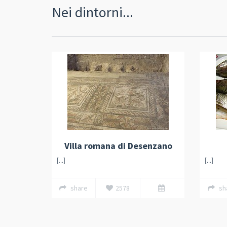
Nei dintorni...
Villa romana di Desenzano
[...]
[...]
share
2578
sh