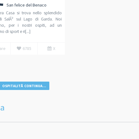
San felice del Benaco
tra Casa si trova nello splendido
di SalÃ² sul Lago di Garda. Noi
mo, per i nostri ospiti, ad un
o di sport e ri[...]
are
6785
X
OSPITALITÃ CONTINUA...
da