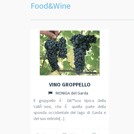
Food&Wine
VINO GROPPELLO
MONIGA del Garda
Il groppello Ã¨ lâ€™uva tipica della
ValtÃ¨nesi, che Ã¨ quella parte della
sponda occidentale del lago di Garda e
del suo entrote[...]