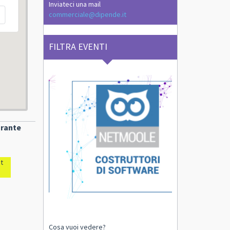
Inviateci una mail
commerciale@dipende.it
FILTRA EVENTI
orante
t
Cosa vuoi vedere?