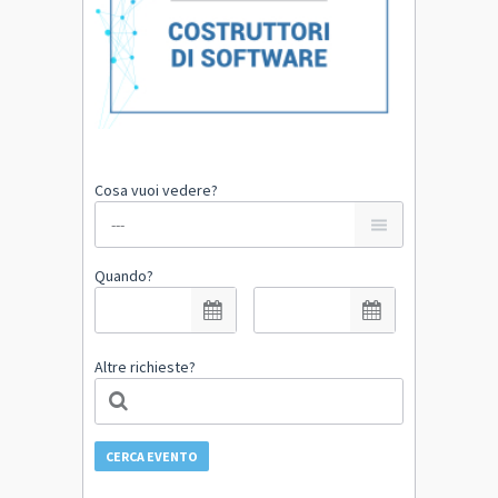
Cosa vuoi vedere?
Quando?
Altre richieste?
CERCA EVENTO