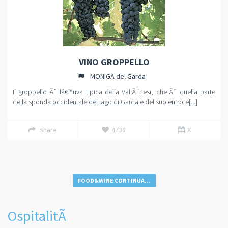
VINO GROPPELLO
MONIGA del Garda
Il groppello Ã¨ lâ€™uva tipica della ValtÃ¨nesi, che Ã¨ quella parte
della sponda occidentale del lago di Garda e del suo entrote[...]
share
4738
X
FOOD&WINE CONTINUA...
OspitalitÃ