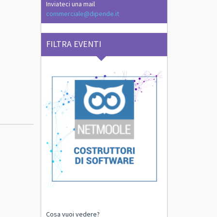
Inviateci una mail
commerciale@dipende.it
FILTRA EVENTI
Cosa vuoi vedere?