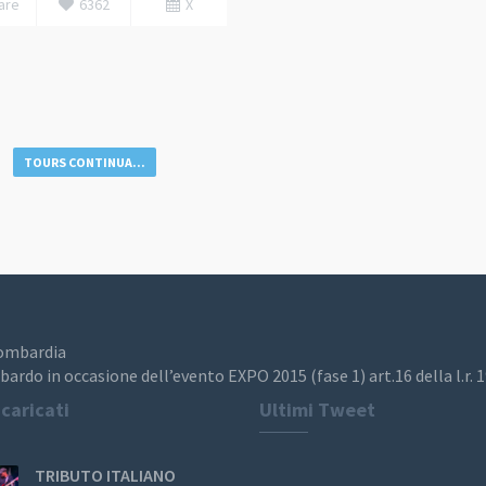
are
6362
X
TOURS CONTINUA...
Lombardia
bardo in occasione dell’evento EXPO 2015 (fase 1) art.16 della l.r. 
 caricati
Ultimi Tweet
TRIBUTO ITALIANO