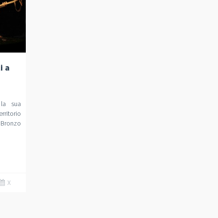
i a
)
la sua
rritorio
l Bronzo
X