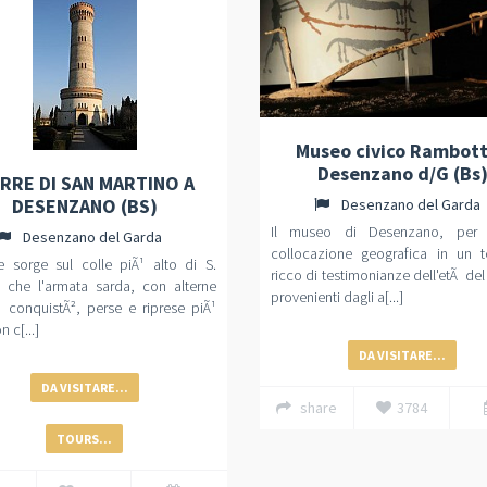
Museo civico Rambott
Desenzano d/G (Bs
RRE DI SAN MARTINO A
DESENZANO (BS)
Desenzano del Garda
Il museo di Desenzano, per 
Desenzano del Garda
collocazione geografica in un te
e sorge sul colle piÃ¹ alto di S.
ricco di testimonianze dell'etÃ de
o che l'armata sarda, con alterne
provenienti dagli a[...]
, conquistÃ², perse e riprese piÃ¹
n c[...]
DA VISITARE...
DA VISITARE...
share
3784
TOURS...