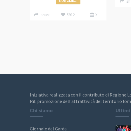
FAMIGLIE...
sh
share
5912
X
Iniziativa realizzata con il contributo di Regione 
Rif. promozione dell’attrattività del territorio lom
Chi siamo
Ultimi
Giornale del Garda