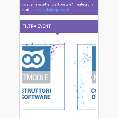
nostra newsletter o sul portale? Inviateci una
mail
commerciale@dipende.it
FILTRA EVENTI