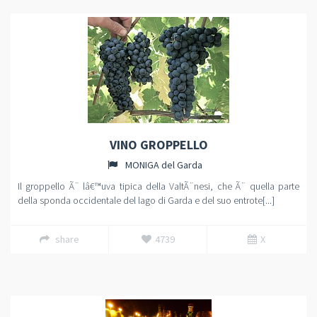
VINO GROPPELLO
MONIGA del Garda
Il groppello Ã¨ lâ€™uva tipica della ValtÃ¨nesi, che Ã¨ quella parte
della sponda occidentale del lago di Garda e del suo entrote[...]
share
4739
X