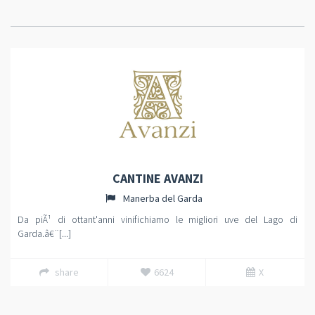
CANTINE AVANZI
Manerba del Garda
Da piÃ¹ di ottant'anni vinifichiamo le migliori uve del Lago di
Garda.â€¨[...]
share
6624
X