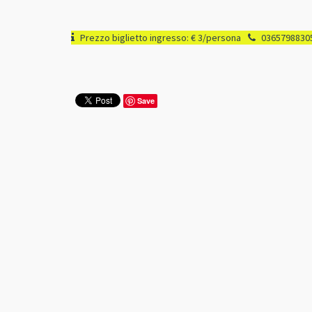
Prezzo biglietto ingresso: € 3/persona
0365798830
Save