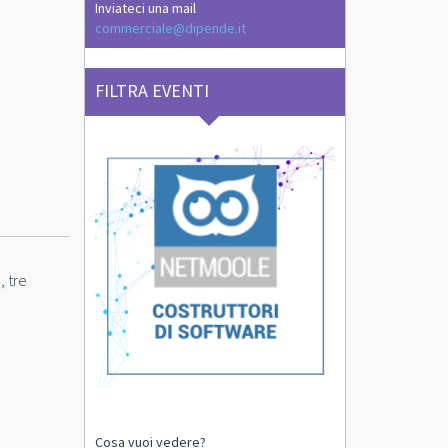
Inviateci una mail
commerciale@dipende.it
FILTRA EVENTI
, tre
Cosa vuoi vedere?