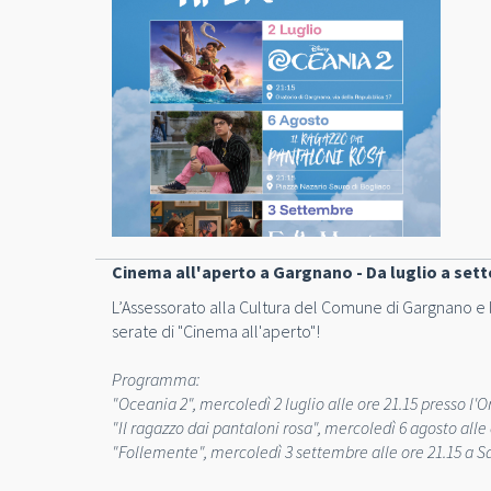
Cinema all'aperto a Gargnano - Da luglio a sett
L’Assessorato alla Cultura del Comune di Gargnano e
serate di "Cinema all'aperto"!
Programma:
"Oceania 2", mercoledì 2 luglio alle ore 21.15 presso l'
"Il ragazzo dai pantaloni rosa", mercoledì 6 agosto alle
"Follemente", mercoledì 3 settembre alle ore 21.15 a Sa