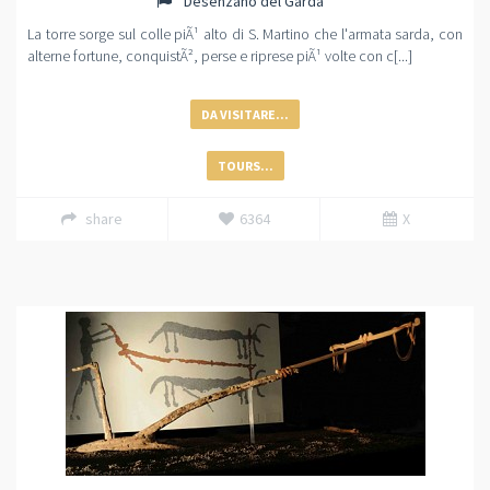
Desenzano del Garda
La torre sorge sul colle piÃ¹ alto di S. Martino che l'armata sarda, con
alterne fortune, conquistÃ², perse e riprese piÃ¹ volte con c[...]
DA VISITARE...
TOURS...
share
6364
X