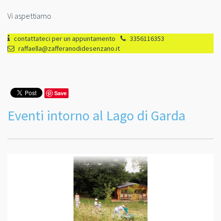
Vi aspettiamo
contattateci per un appuntamento
3356116353
raffaella@zafferanodidesenzano.it
Save
Eventi intorno al Lago di Garda