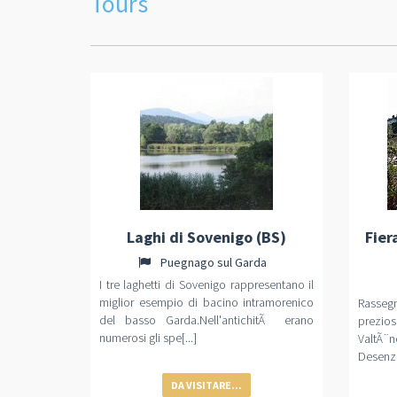
Tours
Laghi di Sovenigo (BS)
Fier
Puegnago sul Garda
I tre laghetti di Sovenigo rappresentano il
miglior esempio di bacino intramorenico
Rasseg
del basso Garda.Nell'antichitÃ erano
prezi
numerosi gli spe[...]
ValtÃ¨
Desenza
DA VISITARE...