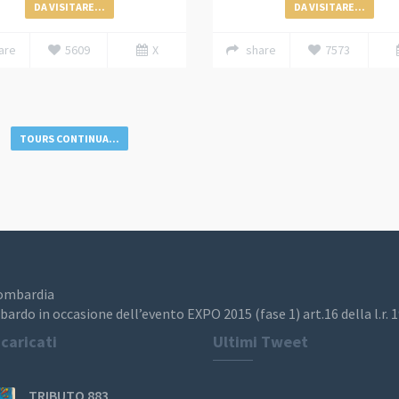
DA VISITARE...
DA VISITARE...
are
5609
X
share
7573
TOURS CONTINUA...
Lombardia
bardo in occasione dell’evento EXPO 2015 (fase 1) art.16 della l.r. 
 caricati
Ultimi Tweet
TRIBUTO 883