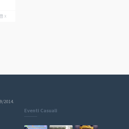
X
19/2014.
Eventi Casuali