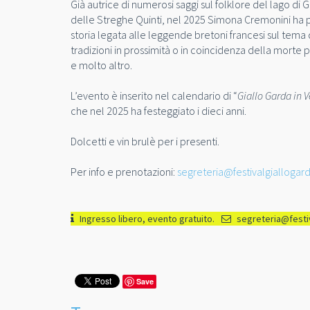
Già autrice di numerosi saggi sul folklore del lago di
delle Streghe Quinti, nel 2025 Simona Cremonini ha p
storia legata alle leggende bretoni francesi sul tema 
tradizioni in prossimità o in coincidenza della morte 
e molto altro.
L’evento è inserito nel calendario di “
Giallo Garda in 
che nel 2025 ha festeggiato i dieci anni.
Dolcetti e vin brulè per i presenti.
Per info e prenotazioni:
segreteria@festivalgiallogard
Ingresso libero, evento gratuito.
segreteria@festiv
Save