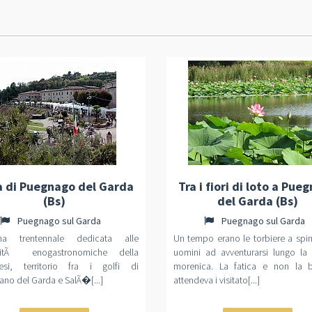
a di Puegnago del Garda
Tra i fiori di loto a Pue
(Bs)
del Garda (Bs)
Puegnago sul Garda
Puegnago sul Garda
na trentennale dedicata alle
Un tempo erano le torbiere a spin
ositÃ enogastronomiche della
uomini ad avventurarsi lungo la 
nesi, territorio fra i golfi di
morenica. La fatica e non la b
no del Garda e SalÃ�[...]
attendeva i visitato[...]