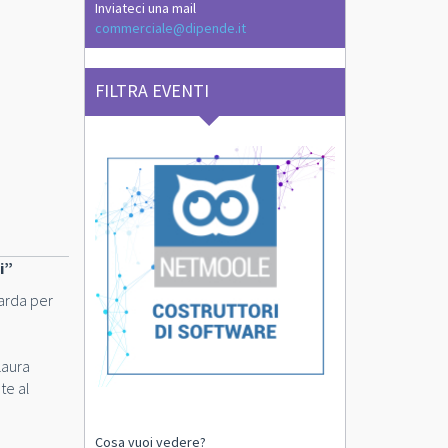
Inviateci una mail
commerciale@dipende.it
FILTRA EVENTI
i”
arda per
 Laura
te al
Cosa vuoi vedere?