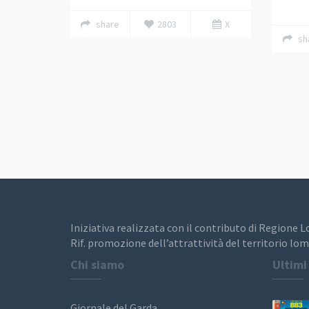
share
2803
X
sh
Iniziativa realizzata con il contributo di Regione 
Rif. promozione dell’attrattività del territorio lom
Chi siamo
Ultimi
Giornale del Garda