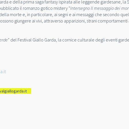
 Garda e della prima saga fantasy ispirata alle leggende gardesane, la
ubblicato il romanzo gotico mistery “
Intersegno Il messaggio dei mor
della morte e, in particolare, ai segni e ai messaggi che secondo que
possono giungere ai vivi, attraverso apparizioni, strani comportamenti
Verde
” del Festival Giallo Garda, la cornice culturale degli eventi gard
a.it
algiallogarda.it