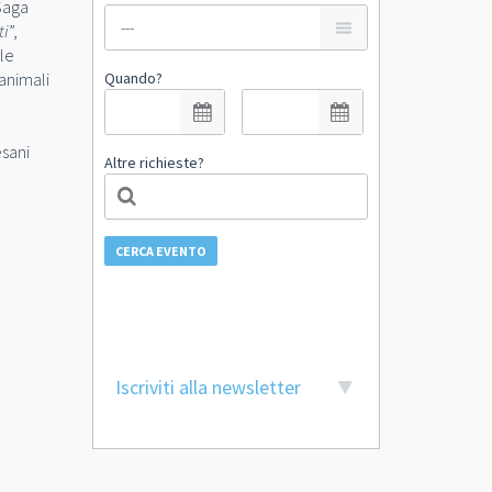
 Saga
ti
”,
lle
 animali
Quando?
esani
Altre richieste?
CERCA EVENTO
Iscriviti alla newsletter