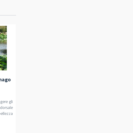
gnago
gere gli
dorsale
ellezza