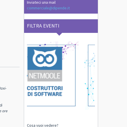
Inviateci una mail
commerciale@dipende.it
FILTRA EVENTI
axi-
di
e ore
Cosa vuoi vedere?