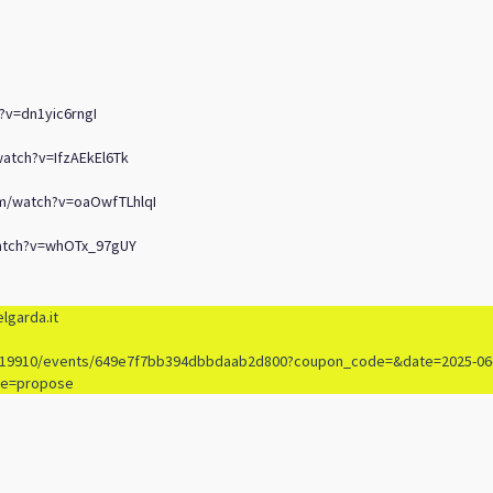
?v=dn1yic6rngI
atch?v=IfzAEkEl6Tk
m/watch?v=oaOwfTLhlqI
atch?v=whOTx_97gUY
lgarda.it
461319910/events/649e7f7bb394dbbdaab2d800?coupon_code=&date=2025-06
e=propose