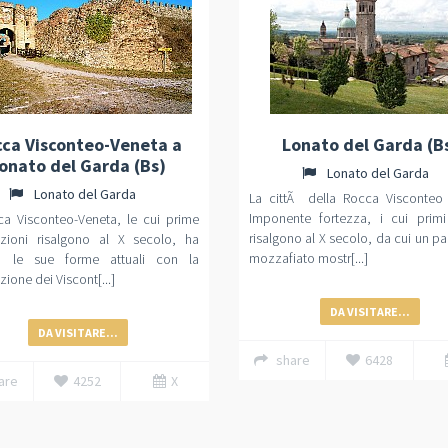
ca Visconteo-Veneta a
Lonato del Garda (B
onato del Garda (Bs)
Lonato del Garda
Lonato del Garda
La cittÃ della Rocca Visconteo 
Imponente fortezza, i cui primi 
ca Visconteo-Veneta, le cui prime
risalgono al X secolo, da cui un 
cazioni risalgono al X secolo, ha
mozzafiato mostr[...]
o le sue forme attuali con la
ione dei Viscont[...]
DA VISITARE...
DA VISITARE...
share
6428
are
4252
X