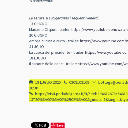
Ti aspettiamo!
Le serate si svolgeranno i seguenti venerdì:
13 GIUGNO
Madame Cliquot - trailer:
https://www.youtube.com/watch
20 GIUGNO
Amore cucina e curry - trailer:
https://www.youtube.com/w
4 LUGLIO
La cuoca del presidente - trailer:
https://www.youtube.co
18 LUGLIO
Il sapore delle cose - trailer:
https://www.youtube.com/w
18 LUGLIO 2025
0309103109
bottega@perlade
20:30
https://visit.perladelgarda.it/it/5eeb3d4612678c5
13T20%3A00%3A00%2B02%3A00&guests=1&lang=it&typ
Save