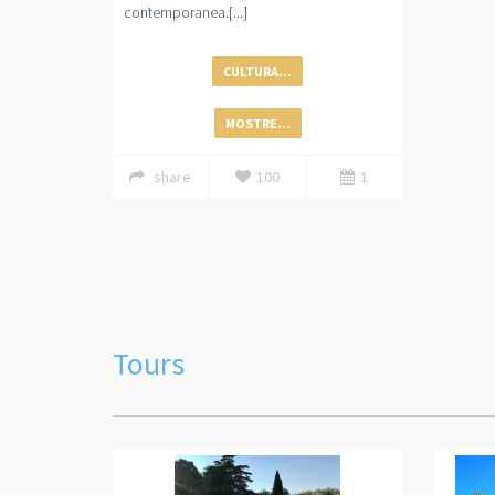
contemporanea.[...]
CULTURA...
MOSTRE...
share
100
1
Tours