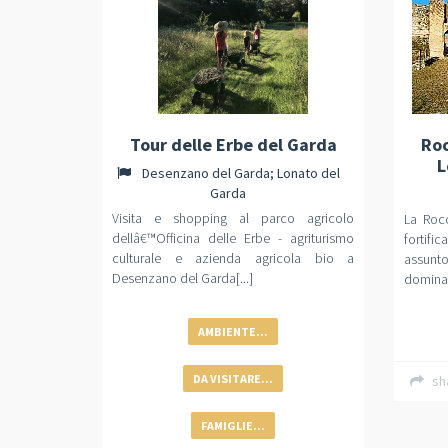
Tour delle Erbe del Garda
Roc
L
Desenzano del Garda; Lonato del
Garda
Visita e shopping al parco agricolo
La Roc
dellâ€™Officina delle Erbe - agriturismo
fortifi
culturale e azienda agricola bio a
assunt
Desenzano del Garda[...]
dominaz
AMBIENTE...
DA VISITARE...
sh
FAMIGLIE...