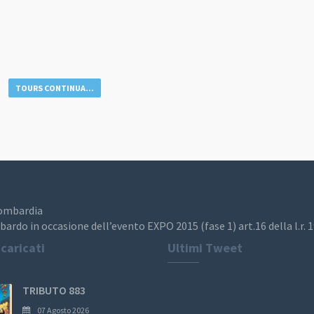
TOURS CONTINUA...
Lombardia
bardo in occasione dell’evento EXPO 2015 (fase 1) art.16 della l.r. 
 caricati
Ultimi Tweet
TRIBUTO 883
07 Agosto 2026