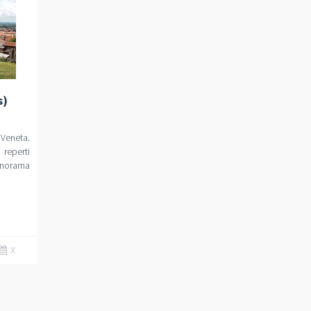
s)
Veneta.
reperti
panorama
X