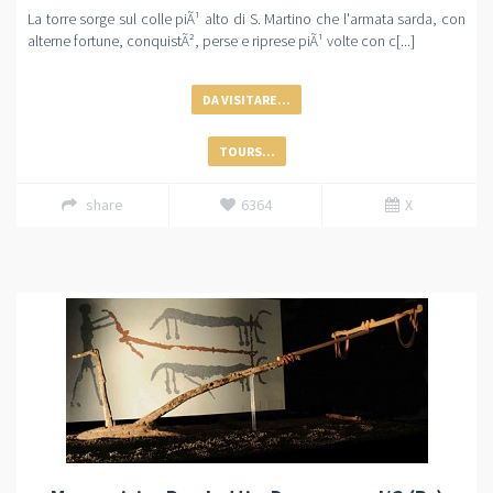
La torre sorge sul colle piÃ¹ alto di S. Martino che l'armata sarda, con
alterne fortune, conquistÃ², perse e riprese piÃ¹ volte con c[...]
DA VISITARE...
TOURS...
share
6364
X