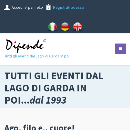
Accedi al pannello
Registrati adesso
Tutti gli eventi dal Lago di Garda in poi...
TUTTI GLI EVENTI DAL
LAGO DI GARDA IN
POI...
dal 1993
Ago, filo e.. cuore!