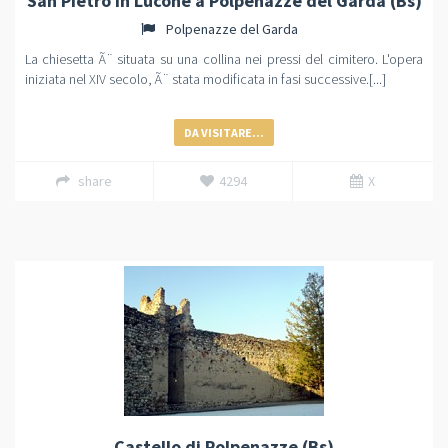
San Pietro in Lucone a Polpenazze del Garda (Bs)
Polpenazze del Garda
La chiesetta Ã¨ situata su una collina nei pressi del cimitero. L'opera
iniziata nel XIV secolo, Ã¨ stata modificata in fasi successive.[...]
DA VISITARE...
share
4294
X
Castello di Polpenazze (Bs)