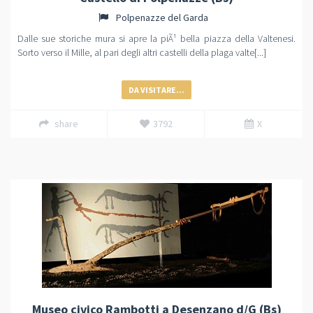
Polpenazze del Garda
Dalle sue storiche mura si apre la piÃ¹ bella piazza della Valtenesi.
Sorto verso il Mille, al pari degli altri castelli della plaga valte[...]
DA VISITARE...
share
3792
X
Museo civico Rambotti a Desenzano d/G (Bs)