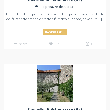
Polpenazze del Garda
Il castello di Polpenazze si erge sullo sperone posto al limite
dellâ€™abitato proprio di fronte allâ€™altro di Picedo, dove pure [...]
DA VISITARE...
share
5177
X
Castello di Polpenazze (Bs)