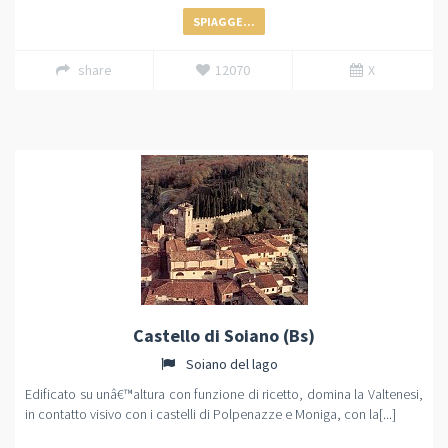
SPIAGGE...
share
12070
X
Castello di Soiano (Bs)
Soiano del lago
Edificato su unâ€™altura con funzione di ricetto, domina la Valtenesi,
in contatto visivo con i castelli di Polpenazze e Moniga, con la[...]