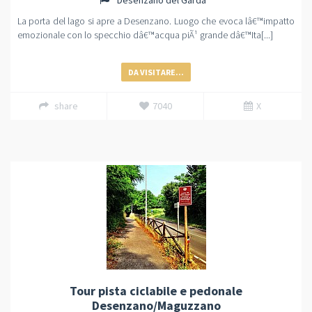
Desenzano del Garda
La porta del lago si apre a Desenzano. Luogo che evoca lâ€™impatto
emozionale con lo specchio dâ€™acqua piÃ¹ grande dâ€™Ita[...]
DA VISITARE...
share
7040
X
Tour pista ciclabile e pedonale
Desenzano/Maguzzano