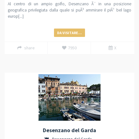
Al centro di un ampio golfo, Desenzano Ã¨ in una posizione
geografica privilegiata dalla quale si puÃ² ammirare il piÃ¹ bel lago
europ[...]
DA VISITARE...
share
7950
X
Desenzano del Garda