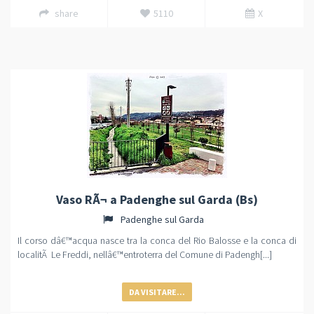
share
5110
X
Vaso RÃ¬ a Padenghe sul Garda (Bs)
Padenghe sul Garda
Il corso dâ€™acqua nasce tra la conca del Rio Balosse e la conca di
localitÃ Le Freddi, nellâ€™entroterra del Comune di Padengh[...]
DA VISITARE...