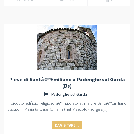
share
4480
X
Pieve di Santâ€™Emiliano a Padenghe sul Garda
(Bs)
Padenghe sul Garda
Il piccolo edificio religioso â€“ intitolato al martire Santâ€™Emiliano
vissuto in Mesia (attuale Romania) nel IV secolo - sorge s[...]
DA VISITARE...