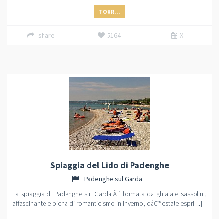
TOUR...
share
5164
X
Spiaggia del Lido di Padenghe
Padenghe sul Garda
La spiaggia di Padenghe sul Garda Ã¨ formata da ghiaia e sassolini,
affascinante e piena di romanticismo in inverno, dâ€™estate espri[...]