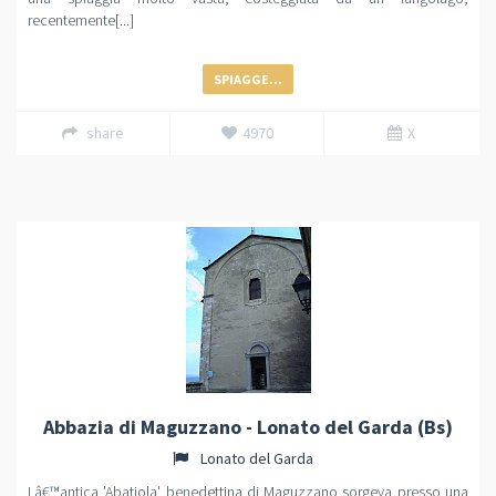
recentemente[...]
SPIAGGE...
share
4970
X
Abbazia di Maguzzano - Lonato del Garda (Bs)
Lonato del Garda
Lâ€™antica 'Abatiola' benedettina di Maguzzano sorgeva presso una