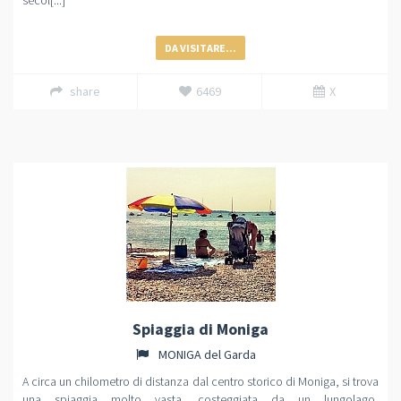
secol[...]
DA VISITARE...
share
6469
X
Spiaggia di Moniga
MONIGA del Garda
A circa un chilometro di distanza dal centro storico di Moniga, si trova
una spiaggia molto vasta, costeggiata da un lungolago,